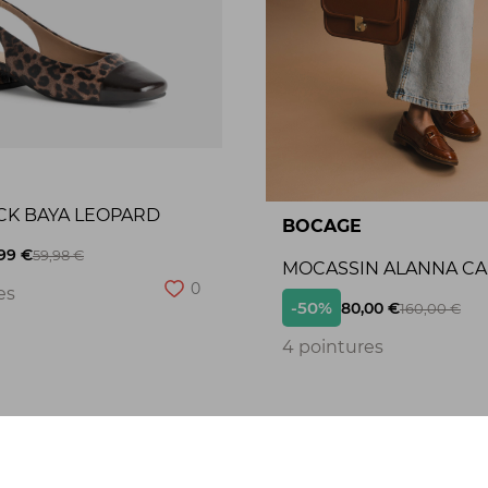
CK BAYA LEOPARD
BOCAGE
99 €
59,98 €
MOCASSIN ALANNA C
0
es
-50%
80,00 €
160,00 €
4 pointures
Seconde chance
S