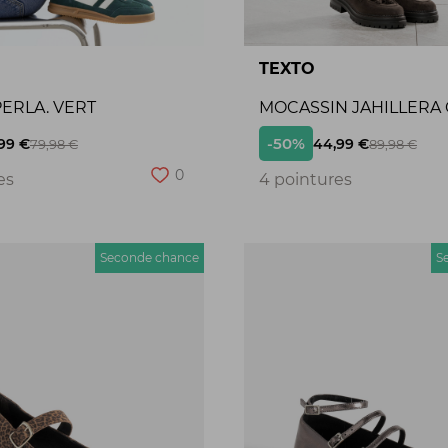
TEXTO
ERLA. VERT
MOCASSIN JAHILLERA
-50%
99 €
44,99 €
79,98 €
89,98 €
0
es
4 pointures
Seconde chance
S