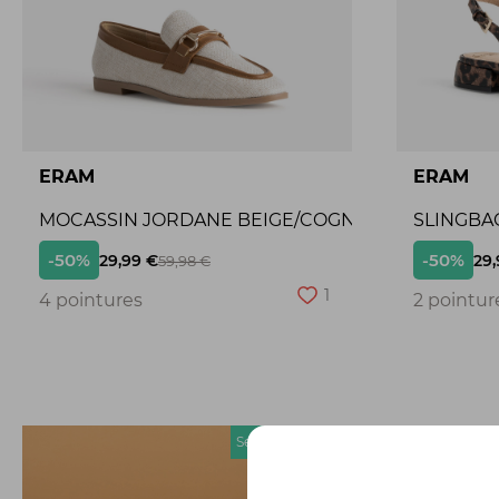
ERAM
ERAM
MOCASSIN JORDANE BEIGE/COGNAC
SLINGBA
-50%
-50%
29,99 €
29,
59,98 €
1
4 pointures
2 pointur
Seconde chance