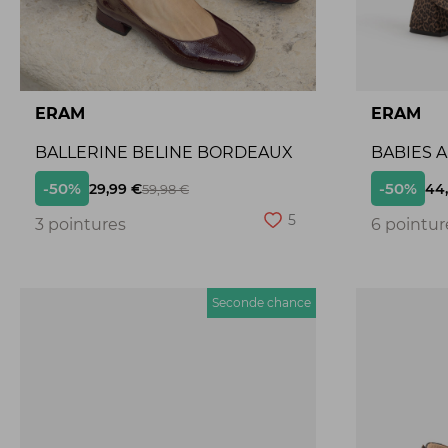
ERAM
ERAM
BALLERINE BELINE BORDEAUX
BABIES 
-50%
-50%
29,99 €
44
59,98 €
5
3 pointures
6 pointur
Seconde chance