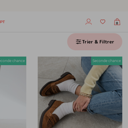
PT
0
Trier & Filtrer
econde chance
Seconde chance