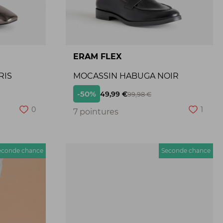
ERAM FLEX
RIS
MOCASSIN HABUGA NOIR
-50%
49,99 €
99,98 €
0
1
7 pointures
econde chance
Seconde chance