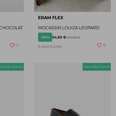
ERAM FLEX
 CHOCOLAT
MOCASSIN LOUIZA LEOPARD
-50%
54,99 €
109,98 €
0
0
6 pointures
econde chance
Seconde chance