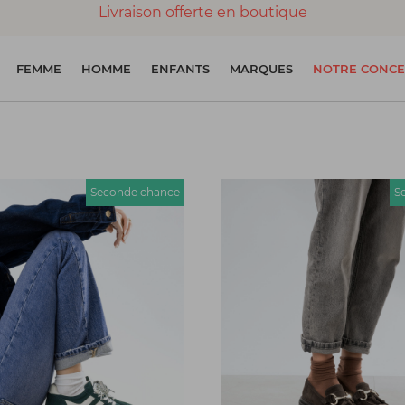
Livraison offerte en boutique
Paiement 100% sécurisé
FEMME
HOMME
ENFANTS
MARQUES
NOTRE CONCE
Chaussures garanties en parfait état
Seconde chance
S