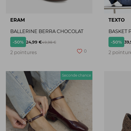
ERAM
TEXTO
BALLERINE BERRA CHOCOLAT
BASKET P
-50%
-50%
24,99 €
39,
49,98 €
0
2 pointures
2 pointur
Seconde chance