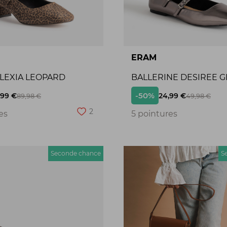
ERAM
ALEXIA LEOPARD
BALLERINE DESIREE G
-50%
,99 €
24,99 €
89,98 €
49,98 €
2
es
5 pointures
Seconde chance
S