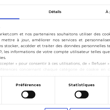
Détails
À 
s
rket.com et nos partenaires souhaitons utiliser des coo
, mettre à jour, améliorer nos services et personnalis
s stocker, accéder et traiter des données personnelles te
P, les informations de votre compte utilisateur telles qu
ies.
ERAM
ccepter » pour consentir à ces utilisations, de « Refuser
éférences concernant chaque catégorie de cookie en cl
BALLERINE BEJIA BEI
r vos options. Vous pouvez à tout moment modifier vos p
-50%
44,99 €
89,98 €
 cookies
NE BAILA CHOCOLAT
Préférences
Statistiques
4 pointures
00 €
130,00 €
11
es