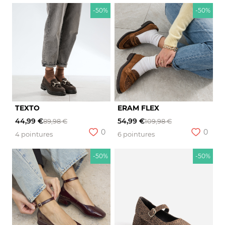
-50%
-50%
TEXTO
ERAM FLEX
44,99 €
54,99 €
89,98 €
109,98 €
0
0
4 pointures
6 pointures
-50%
-50%