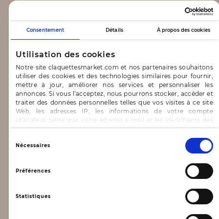
CLAQUETTES MARKET
Consentement
Détails
À propos des cookies
Notre concept
Utilisation des cookies
Blog
Notre site claquettesmarket.com et nos partenaires souhaitons
utiliser des cookies et des technologies similaires pour fournir,
CONTACT & AIDE
mettre à jour, améliorer nos services et personnaliser les
annonces. Si vous l’acceptez, nous pourrons stocker, accéder et
traiter des données personnelles telles que vos visites à ce site
FAQ
Web, les adresses IP, les informations de votre compte
utilisateur telles que votre adresse e-mail et les identifiants des
Nous contacter
cookies.
INFORMATIONS
Vous avez le choix d’« Accepter » pour consentir à ces
Sélection
Nécessaires
utilisations, de « Refuser » pour vous y opposer ou
du
de sélectionner vos préférences concernant chaque catégorie
consentement
Mentions légales
de cookie en cliquant sur « Valider la sélection » pour valider vos
Préférences
options. Vous pouvez à tout moment modifier vos préférences
Conditions générales d’utilisation
en consultant notre page
Gestion des cookies
Statistiques
Données personnelles, vie privée
Conditions générales de vente