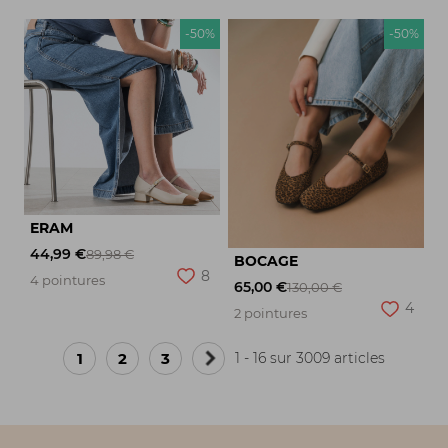
-50%
-50%
ERAM
44,99 €
89,98 €
BOCAGE
8
4 pointures
65,00 €
130,00 €
4
2 pointures
1
2
3
1 - 16 sur 3009 articles
Page
suivante