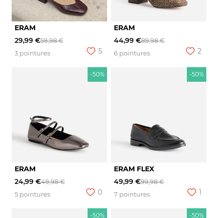
ERAM
ERAM
29,99 €
44,99 €
59,98 €
89,98 €
5
2
3 pointures
6 pointures
-50%
-50%
ERAM
ERAM FLEX
24,99 €
49,99 €
49,98 €
99,98 €
0
1
5 pointures
7 pointures
-50%
-50%