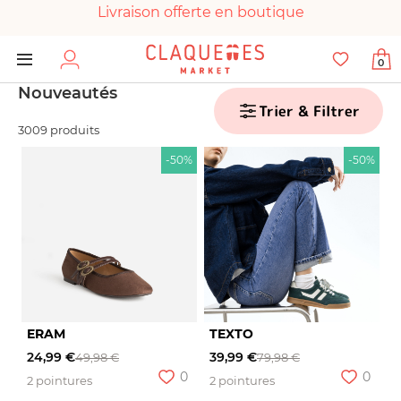
Livraison offerte en boutique
Paiement 100% sécurisé
0
Chaussures garanties en parfait état
Nouveautés
Trier & Filtrer
3009 produits
-50%
-50%
ERAM
TEXTO
24,99 €
39,99 €
49,98 €
79,98 €
0
0
2 pointures
2 pointures