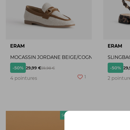
ERAM
ERAM
MOCASSIN JORDANE BEIGE/COGNAC
SLINGBA
-50%
-50%
29,99 €
29,
59,98 €
1
4 pointures
2 pointur
Seconde chance