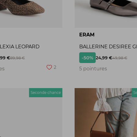
ERAM
ALEXIA LEOPARD
BALLERINE DESIREE G
-50%
,99 €
24,99 €
89,98 €
49,98 €
2
es
5 pointures
Seconde chance
S