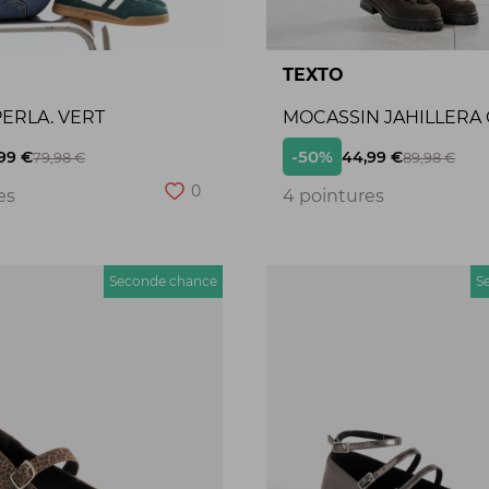
TEXTO
ERLA. VERT
MOCASSIN JAHILLERA
-50%
99 €
44,99 €
79,98 €
89,98 €
0
es
4 pointures
Seconde chance
S