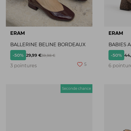
ERAM
ERAM
BALLERINE BELINE BORDEAUX
BABIES 
-50%
-50%
29,99 €
44
59,98 €
5
3 pointures
6 pointur
Seconde chance