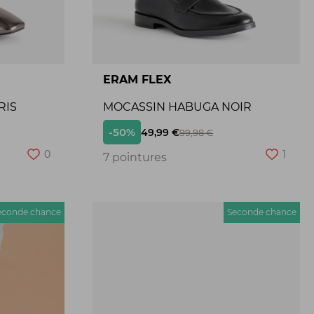
ERAM FLEX
RIS
MOCASSIN HABUGA NOIR
-50%
49,99 €
99,98 €
0
1
7 pointures
econde chance
Seconde chance