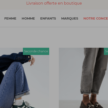
Livraison offerte en boutique
Paiement 100% sécurisé
FEMME
HOMME
ENFANTS
MARQUES
NOTRE CONCE
Chaussures garanties en parfait état
Seconde chance
S