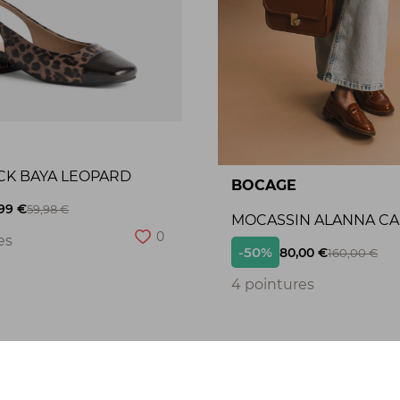
CK BAYA LEOPARD
BOCAGE
99 €
59,98 €
MOCASSIN ALANNA C
0
es
-50%
80,00 €
160,00 €
4 pointures
Seconde chance
S