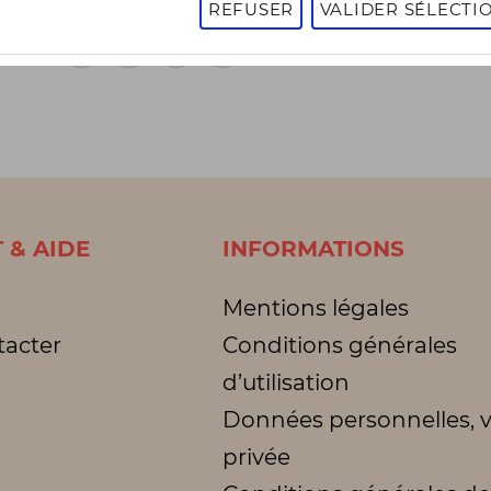
REFUSER
VALIDER SÉLECTI
1
2
3
1 - 16 sur 3009 articles
Page
suivante
 & AIDE
INFORMATIONS
Mentions légales
tacter
Conditions générales
d’utilisation
Données personnelles, v
privée