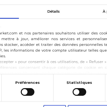
Détails
À 
s
rket.com et nos partenaires souhaitons utiliser des coo
, mettre à jour, améliorer nos services et personnalis
s stocker, accéder et traiter des données personnelles te
P, les informations de votre compte utilisateur telles qu
ies.
ERAM
ccepter » pour consentir à ces utilisations, de « Refuser
éférences concernant chaque catégorie de cookie en cl
BALLERINE BEJIA BEI
r vos options. Vous pouvez à tout moment modifier vos p
-50%
44,99 €
89,98 €
 cookies
NE BAILA CHOCOLAT
Préférences
Statistiques
4 pointures
00 €
130,00 €
11
es