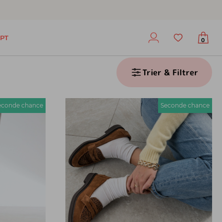
PT
0
Trier & Filtrer
econde chance
Seconde chance