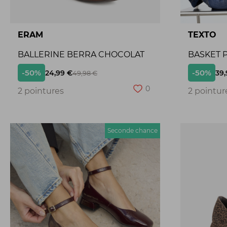
ERAM
TEXTO
BALLERINE BERRA CHOCOLAT
BASKET P
-50%
-50%
24,99 €
39,
49,98 €
0
2 pointures
2 pointur
Seconde chance