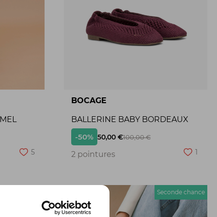
BOCAGE
AMEL
BALLERINE BABY BORDEAUX
-50%
50,00 €
100,00 €
5
1
2 pointures
econde chance
Seconde chance