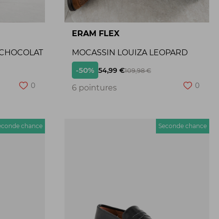
ERAM FLEX
 CHOCOLAT
MOCASSIN LOUIZA LEOPARD
-50%
54,99 €
109,98 €
0
0
6 pointures
econde chance
Seconde chance