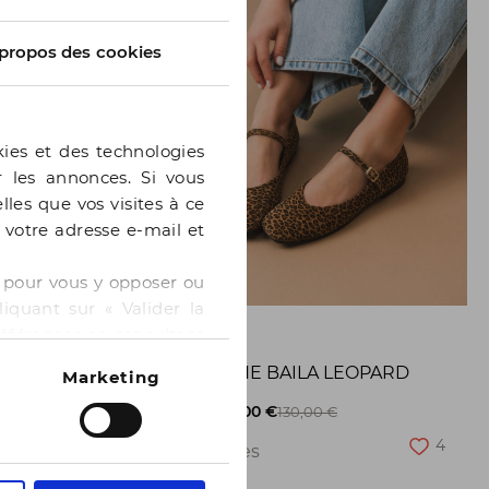
propos des cookies
kies et des technologies
er les annonces. Si vous
lles que vos visites à ce
e votre adresse e-mail et
 » pour vous y opposer ou
iquant sur « Valider la
GE
BOCAGE
références en consultant
BALLERINE BAILA LEOPARD
Marketing
8
-50%
65,00 €
130,00 €
4
2 pointures