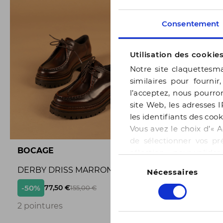
Consentement
Utilisation des cookie
Notre site claquettesma
similaires pour fournir
l’acceptez, nous pourron
site Web, les adresses I
les identifiants des cook
Vous avez le choix d’« A
de sélectionner vos pr
BOCAGE
BOCAGE
sélection » pour valide
Sélection
notre page
Gestion des
DERBY DRISS MARRON
BALLERI
Nécessaires
du
consentement
-50%
-50%
77,50 €
65,
155,00 €
2
2 pointures
3 pointur