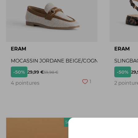
ERAM
ERAM
MOCASSIN JORDANE BEIGE/COGNAC
SLINGBA
-50%
-50%
29,99 €
29,
59,98 €
1
4 pointures
2 pointur
Seconde chance