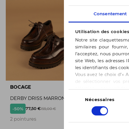
Consentement
Utilisation des cookie
Notre site claquettesma
similaires pour fournir
l’acceptez, nous pourron
site Web, les adresses I
les identifiants des cook
Vous avez le choix d’« A
de sélectionner vos pr
BOCAGE
BOCAGE
sélection » pour valide
Sélection
notre page
Gestion des
DERBY DRISS MARRON
BALLERI
Nécessaires
du
consentement
-50%
-50%
77,50 €
65,
155,00 €
3
2 pointures
3 pointur