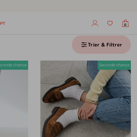
PT
0
Trier & Filtrer
econde chance
Seconde chance