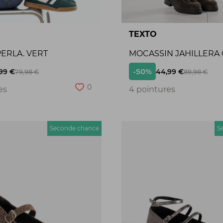
TEXTO
ERLA. VERT
MOCASSIN JAHILLERA
-50%
99 €
44,99 €
79,98 €
89,98 €
0
es
4 pointures
Seconde chance
S