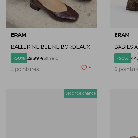
ERAM
ERAM
BALLERINE BELINE BORDEAUX
BABIES 
-50%
-50%
29,99 €
44
59,98 €
5
3 pointures
6 pointur
Seconde chance