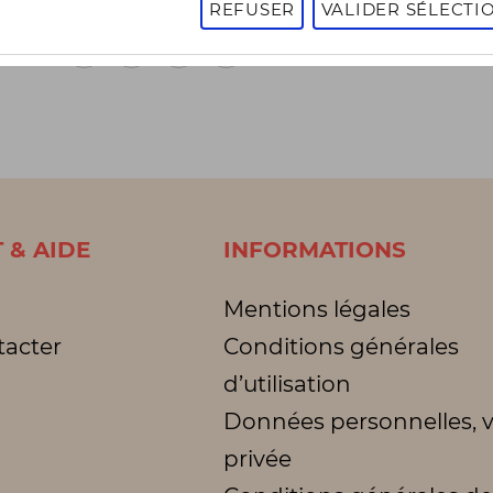
REFUSER
VALIDER SÉLECTI
1
2
3
1 - 16 sur 3014 articles
Page
suivante
 & AIDE
INFORMATIONS
Mentions légales
tacter
Conditions générales
d’utilisation
Données personnelles, v
privée