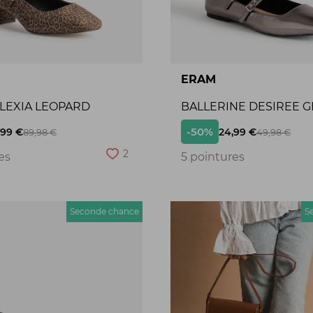
ERAM
ALEXIA LEOPARD
BALLERINE DESIREE G
-50%
,99 €
24,99 €
89,98 €
49,98 €
2
es
5 pointures
Seconde chance
S