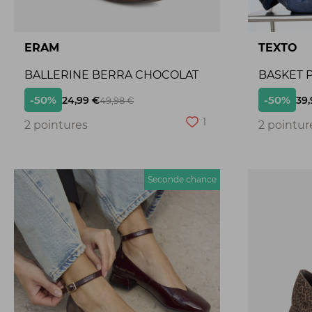
ERAM
TEXTO
BALLERINE BERRA CHOCOLAT
BASKET P
-50%
-50%
24,99 €
39,
49,98 €
1
2 pointures
2 pointur
Seconde chance