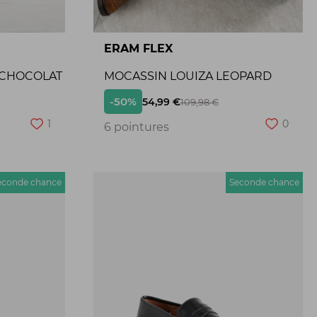
ERAM FLEX
 CHOCOLAT
MOCASSIN LOUIZA LEOPARD
-50%
54,99 €
109,98 €
1
0
6 pointures
econde chance
Seconde chance