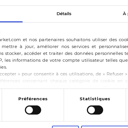
Détails
À 
s
rket.com et nos partenaires souhaitons utiliser des coo
, mettre à jour, améliorer nos services et personnalis
s stocker, accéder et traiter des données personnelles te
P, les informations de votre compte utilisateur telles qu
ies.
ERAM
ccepter » pour consentir à ces utilisations, de « Refuser
éférences concernant chaque catégorie de cookie en cl
BALLERINE BEJIA BEI
r vos options. Vous pouvez à tout moment modifier vos p
-50%
44,99 €
89,98 €
 cookies
NE BAILA CHOCOLAT
Préférences
Statistiques
4 pointures
00 €
130,00 €
13
es