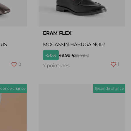
ERAM FLEX
RIS
MOCASSIN HABUGA NOIR
-50%
49,99 €
99,98 €
0
1
7 pointures
econde chance
Seconde chance