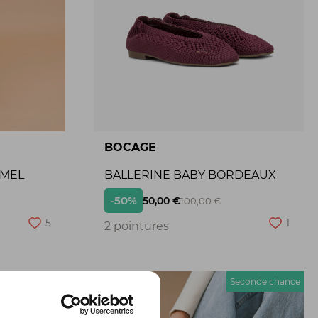
BOCAGE
AMEL
BALLERINE BABY BORDEAUX
-50%
50,00 €
100,00 €
5
1
2 pointures
econde chance
Seconde chance