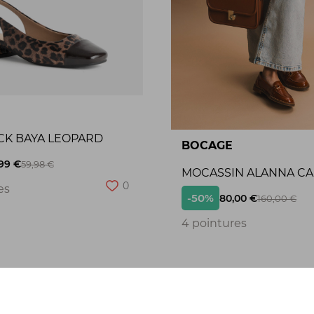
CK BAYA LEOPARD
BOCAGE
99 €
59,98 €
MOCASSIN ALANNA C
0
es
-50%
80,00 €
160,00 €
4 pointures
Seconde chance
S