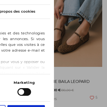
propos des cookies
kies et des technologies
er les annonces. Si vous
lles que vos visites à ce
e votre adresse e-mail et
 » pour vous y opposer ou
iquant sur « Valider la
GE
BOCAGE
références en consultant
BALLERINE BAILA LEOPARD
Marketing
8
-50%
65,00 €
130,00 €
5
2 pointures