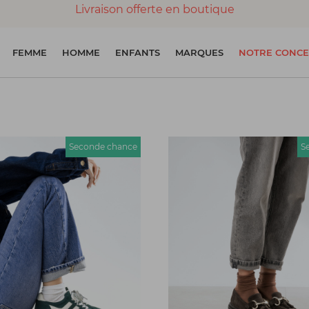
Livraison offerte en boutique
Paiement 100% sécurisé
FEMME
HOMME
ENFANTS
MARQUES
NOTRE CONCE
Chaussures garanties en parfait état
Seconde chance
S