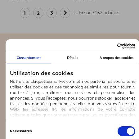
1
2
3
1 - 16 sur 3032 articles
Page
suivante
CLAQUETTES MARKET
Consentement
Détails
À propos des cookies
Notre concept
Utilisation des cookies
Blog
Notre site claquettesmarket.com et nos partenaires souhaitons
utiliser des cookies et des technologies similaires pour fournir,
CONTACT & AIDE
mettre à jour, améliorer nos services et personnaliser les
annonces. Si vous l’acceptez, nous pourrons stocker, accéder et
traiter des données personnelles telles que vos visites à ce site
FAQ
Web, les adresses IP, les informations de votre compte
utilisateur telles que votre adresse e-mail et les identifiants des
Nous contacter
cookies.
Vous avez le choix d’« Accepter » pour consentir à ces
Sélection
INFORMATIONS
Nécessaires
utilisations, de « Refuser » pour vous y opposer ou
du
de sélectionner vos préférences concernant chaque catégorie