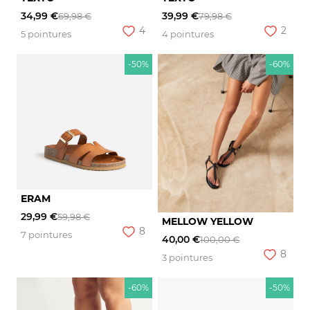
34,99 €
39,99 €
69,98 €
79,98 €
4
2
5 pointures
4 pointures
-50%
-60%
ERAM
29,99 €
59,98 €
MELLOW YELLOW
8
7 pointures
40,00 €
100,00 €
8
3 pointures
-60%
-50%