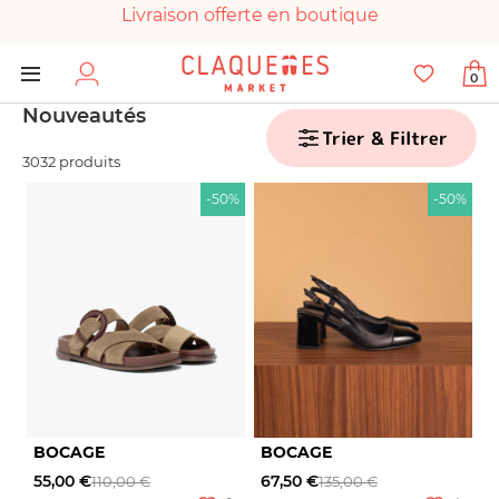
Livraison offerte en boutique
Paiement 100% sécurisé
0
Chaussures garanties en parfait état
Nouveautés
Trier & Filtrer
3032 produits
-50%
-50%
BOCAGE
BOCAGE
55,00 €
67,50 €
110,00 €
135,00 €