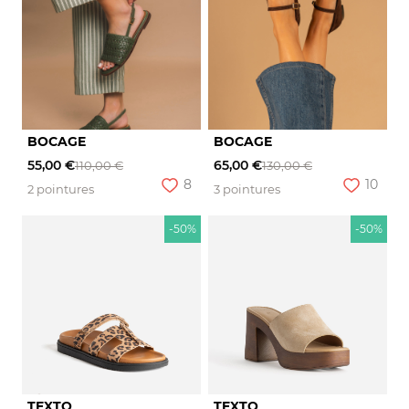
BOCAGE
BOCAGE
55,00 €
65,00 €
110,00 €
130,00 €
8
10
2 pointures
3 pointures
-50%
-50%
TEXTO
TEXTO