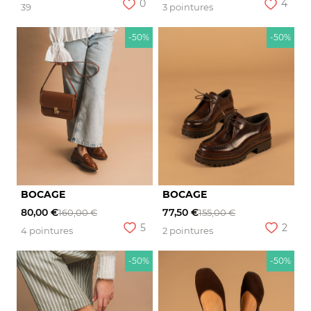
0
4
39
3 pointures
-50%
-50%
BOCAGE
BOCAGE
80,00 €
77,50 €
160,00 €
155,00 €
5
2
4 pointures
2 pointures
-50%
-50%