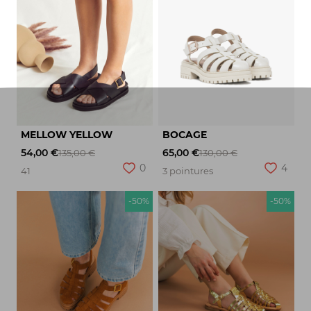
MELLOW YELLOW
BOCAGE
54,00 €
65,00 €
135,00 €
130,00 €
0
4
41
3 pointures
-50%
-50%