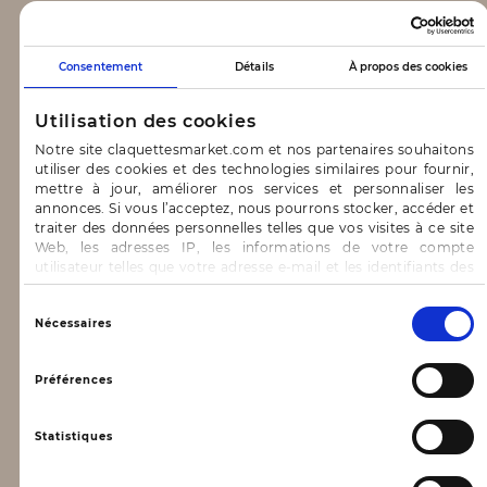
CLAQUETTES MARKET
Consentement
Détails
À propos des cookies
Notre concept
Utilisation des cookies
Blog
Notre site claquettesmarket.com et nos partenaires souhaitons
utiliser des cookies et des technologies similaires pour fournir,
CONTACT & AIDE
mettre à jour, améliorer nos services et personnaliser les
annonces. Si vous l’acceptez, nous pourrons stocker, accéder et
traiter des données personnelles telles que vos visites à ce site
FAQ
Web, les adresses IP, les informations de votre compte
utilisateur telles que votre adresse e-mail et les identifiants des
Nous contacter
cookies.
INFORMATIONS
Vous avez le choix d’« Accepter » pour consentir à ces
Sélection
Nécessaires
utilisations, de « Refuser » pour vous y opposer ou
du
de sélectionner vos préférences concernant chaque catégorie
consentement
Mentions légales
de cookie en cliquant sur « Valider la sélection » pour valider vos
Préférences
options. Vous pouvez à tout moment modifier vos préférences
Conditions générales d’utilisation
en consultant notre page
Gestion des cookies
Statistiques
Données personnelles, vie privée
Conditions générales de vente