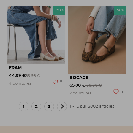
-50%
-50%
ERAM
44,99 €
89,98 €
BOCAGE
8
4 pointures
65,00 €
130,00 €
5
2 pointures
1
2
3
1 - 16 sur 3002 articles
Page
suivante