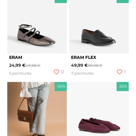
ERAM
ERAM FLEX
24,99 €
49,99 €
49,98 €
99,98 €
0
1
5 pointures
7 pointures
-50%
-50%