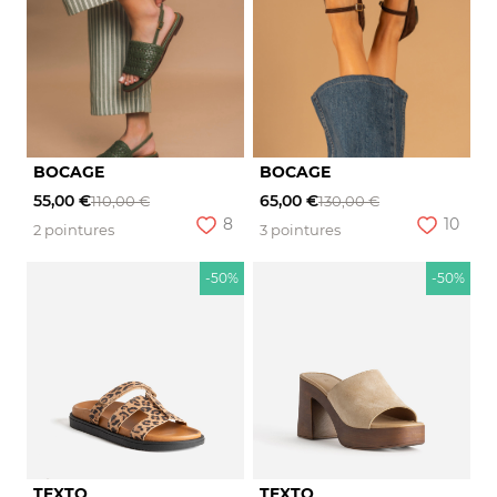
BOCAGE
BOCAGE
55,00 €
65,00 €
110,00 €
130,00 €
8
10
2 pointures
3 pointures
-50%
-50%
TEXTO
TEXTO