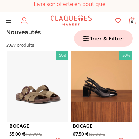
Livraison offerte en boutique
Paiement 100% sécurisé
0
Chaussures garanties en parfait état
Nouveautés
Trier & Filtrer
2987 produits
-50%
-50%
BOCAGE
BOCAGE
55,00 €
67,50 €
110,00 €
135,00 €