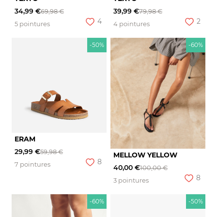
34,99 €
39,99 €
69,98 €
79,98 €
4
2
5 pointures
4 pointures
-50%
-60%
ERAM
29,99 €
59,98 €
MELLOW YELLOW
8
7 pointures
40,00 €
100,00 €
8
3 pointures
-60%
-50%