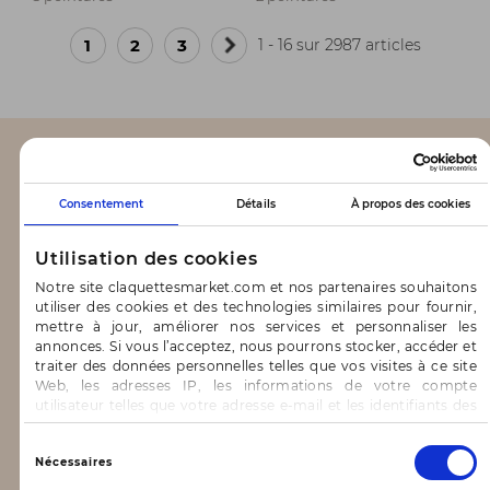
1
2
3
1 - 16 sur 2987 articles
Page
suivante
CLAQUETTES MARKET
Consentement
Détails
À propos des cookies
Notre concept
Utilisation des cookies
Blog
Notre site claquettesmarket.com et nos partenaires souhaitons
utiliser des cookies et des technologies similaires pour fournir,
CONTACT & AIDE
mettre à jour, améliorer nos services et personnaliser les
annonces. Si vous l’acceptez, nous pourrons stocker, accéder et
traiter des données personnelles telles que vos visites à ce site
FAQ
Web, les adresses IP, les informations de votre compte
utilisateur telles que votre adresse e-mail et les identifiants des
Nous contacter
cookies.
Vous avez le choix d’« Accepter » pour consentir à ces
Sélection
INFORMATIONS
Nécessaires
utilisations, de « Refuser » pour vous y opposer ou
du
de sélectionner vos préférences concernant chaque catégorie