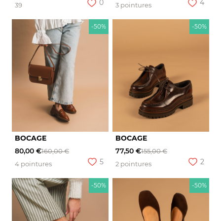
0
4
39
3 pointures
-50%
-50%
BOCAGE
BOCAGE
80,00 €
77,50 €
160,00 €
155,00 €
5
2
4 pointures
2 pointures
-50%
-50%