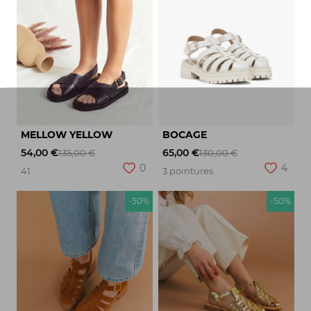
MELLOW YELLOW
BOCAGE
54,00 €
65,00 €
135,00 €
130,00 €
0
4
41
3 pointures
-50%
-50%