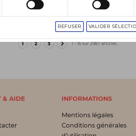
-50%
50 €
62,50 €
85,00 €
125,00 €
11
es
3 pointures
REFUSER
VALIDER SÉLECTI
1
2
3
1 - 16 sur 2987 articles
Page
suivante
 & AIDE
INFORMATIONS
Mentions légales
tacter
Conditions générales
d’utilisation