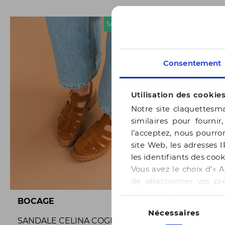
Seconde chance
Consentement
Utilisation des cookie
Notre site claquettesma
similaires pour fournir
l’acceptez, nous pourron
site Web, les adresses I
les identifiants des cook
Vous avez le choix d’« A
de sélectionner vos pr
sélection » pour valide
Sélection
BOCAGE
BOCAGE
notre page
Gestion des
Nécessaires
du
SANDALE CELINA COGNAC
SANDALE