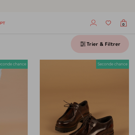
PT
0
Trier & Filtrer
econde chance
Seconde chance