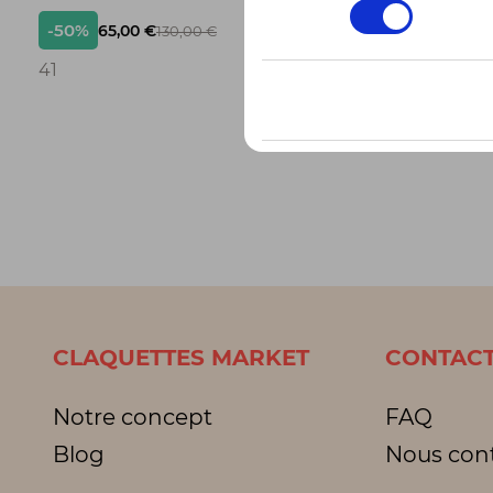
consentement
-50%
-50%
65,00 €
42,
130,00 €
3
41
3 pointur
CLAQUETTES MARKET
CONTACT
Notre concept
FAQ
Blog
Nous con