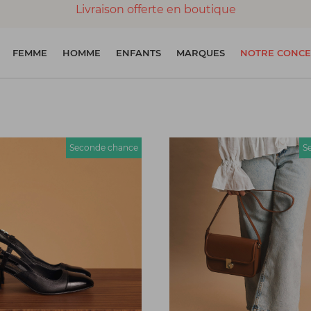
Livraison offerte en boutique
Paiement 100% sécurisé
FEMME
HOMME
ENFANTS
MARQUES
NOTRE CONCE
Chaussures garanties en parfait état
Seconde chance
S