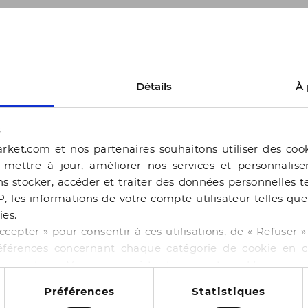
Seconde chance
S
Détails
À 
s
rket.com et nos partenaires souhaitons utiliser des coo
, mettre à jour, améliorer nos services et personnalis
s stocker, accéder et traiter des données personnelles te
P, les informations de votre compte utilisateur telles qu
ies.
ccepter » pour consentir à ces utilisations, de « Refuser
éférences concernant chaque catégorie de cookie en cl
r vos options. Vous pouvez à tout moment modifier vos p
BOCAGE
 cookies
Préférences
Statistiques
 GABBIE PLATINE
SANDALE HARONA OR