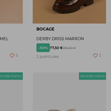
BOCAGE
AMEL
DERBY DRISS MARRON
-50%
77,50 €
155,00 €
5
2
2 pointures
econde chance
Seconde chance