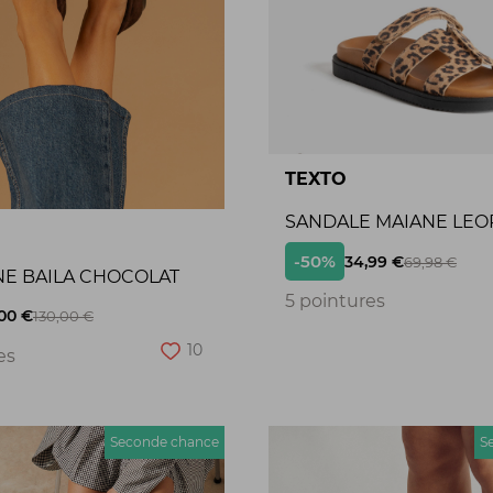
TEXTO
SANDALE MAIANE LEO
-50%
34,99 €
69,98 €
NE BAILA CHOCOLAT
5 pointures
00 €
130,00 €
10
es
Seconde chance
S