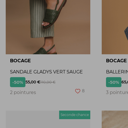
BOCAGE
BOCAGE
SANDALE GLADYS VERT SAUGE
BALLERI
-50%
-50%
55,00 €
65,
110,00 €
8
2 pointures
3 pointur
Seconde chance