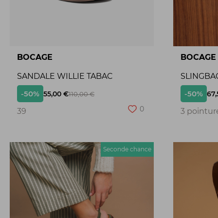
BOCAGE
BOCAGE
SANDALE WILLIE TABAC
SLINGBA
-50%
-50%
55,00 €
67,
110,00 €
0
39
3 pointur
Seconde chance