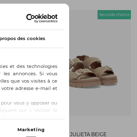
econde chance
Seconde chance
propos des cookies
kies et des technologies
er les annonces. Si vous
lles que vos visites à ce
e votre adresse e-mail et
 » pour vous y opposer ou
iquant sur « Valider la
références en consultant
BOCAGE
Marketing
ANGE
SANDALE JULIETA BEIGE