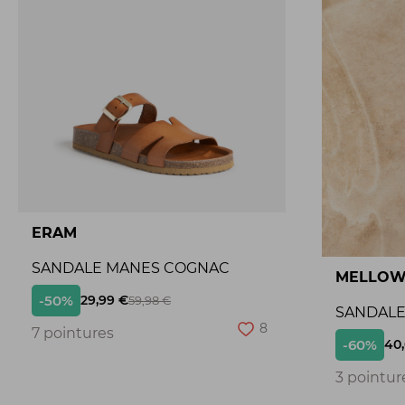
ERAM
SANDALE MANES COGNAC
MELLOW
-50%
29,99 €
59,98 €
SANDALE 
8
7 pointures
-60%
40
3 pointur