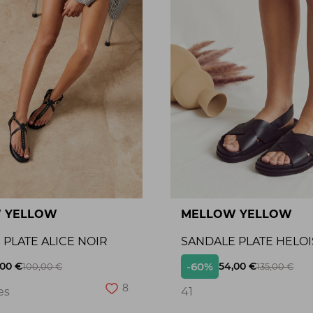
 YELLOW
MELLOW YELLOW
PLATE ALICE NOIR
SANDALE PLATE HELOI
-60%
,00 €
54,00 €
100,00 €
135,00 €
8
es
41