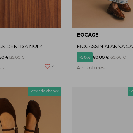
BOCAGE
CK DENITSA NOIR
MOCASSIN ALANNA C
-50%
50 €
80,00 €
135,00 €
160,00 €
4
es
4 pointures
Seconde chance
S