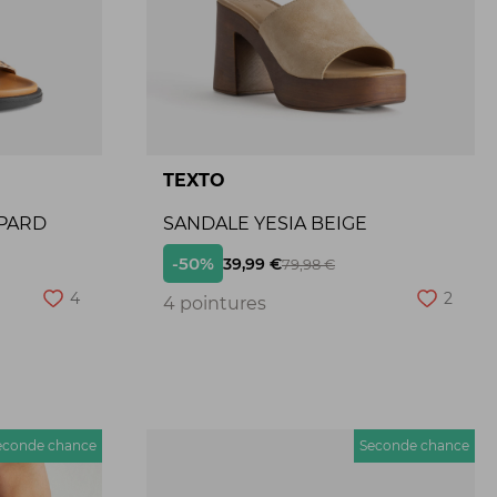
TEXTO
PARD
SANDALE YESIA BEIGE
-50%
39,99 €
79,98 €
4
2
4 pointures
econde chance
Seconde chance