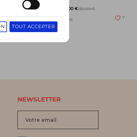
-50%
60,00 €
120,00 €
27
7
2 pointures
ON
TOUT ACCEPTER
NEWSLETTER
Votre email