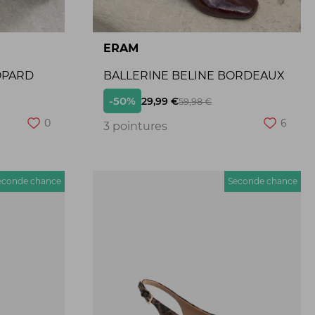
ERAM
OPARD
BALLERINE BELINE BORDEAUX
-50%
29,99 €
59,98 €
0
6
3 pointures
econde chance
Seconde chance