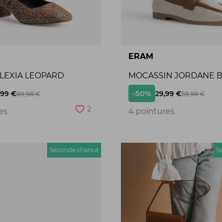
ERAM
ALEXIA LEOPARD
MOCASSIN JORDANE 
-50%
,99 €
29,99 €
89,98 €
59,98 €
2
es
4 pointures
Seconde chance
S