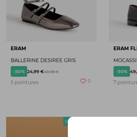
ERAM
ERAM FL
BALLERINE DESIREE GRIS
MOCASSI
-50%
-50%
24,99 €
49
49,98 €
0
5 pointures
7 pointur
Seconde chance