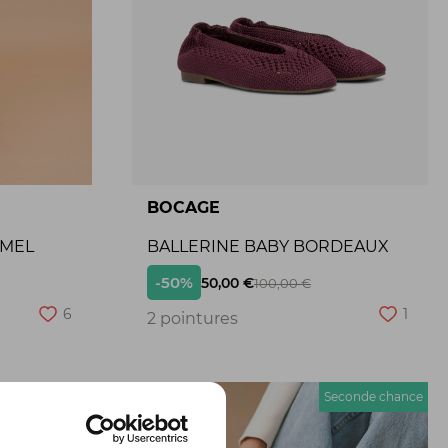
BOCAGE
AMEL
BALLERINE BABY BORDEAUX
-50%
50,00 €
100,00 €
6
1
2 pointures
econde chance
Seconde chance