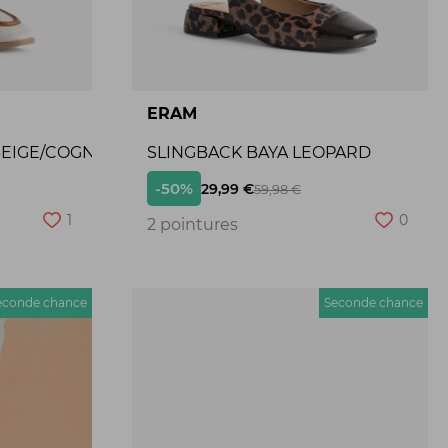
ERAM
BEIGE/COGNAC
SLINGBACK BAYA LEOPARD
-50%
29,99 €
59,98 €
1
0
2 pointures
econde chance
Seconde chance