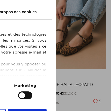
propos des cookies
kies et des technologies
er les annonces. Si vous
lles que vos visites à ce
e votre adresse e-mail et
 » pour vous y opposer ou
iquant sur « Valider la
GE
BOCAGE
références en consultant
BALLERINE BAILA LEOPARD
Marketing
8
-50%
65,00 €
130,00 €
5
2 pointures