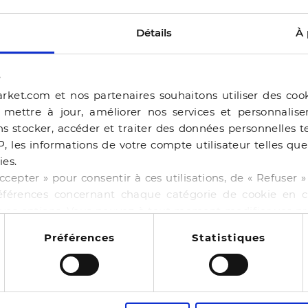
Détails
À 
s
rket.com et nos partenaires souhaitons utiliser des coo
, mettre à jour, améliorer nos services et personnalis
s stocker, accéder et traiter des données personnelles te
P, les informations de votre compte utilisateur telles qu
ies.
ERAM
ccepter » pour consentir à ces utilisations, de « Refuser
éférences concernant chaque catégorie de cookie en cl
BALLERINE BEJIA BEI
r vos options. Vous pouvez à tout moment modifier vos p
-50%
44,99 €
89,98 €
 cookies
NE BAILA CHOCOLAT
Préférences
Statistiques
4 pointures
00 €
130,00 €
14
es