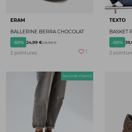
ERAM
TEXTO
BALLERINE BERRA CHOCOLAT
BASKET P
-50%
-50%
24,99 €
39,
49,98 €
1
2 pointures
2 pointur
Seconde chance