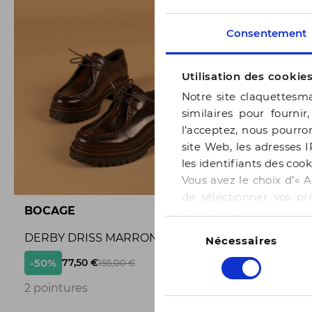
Consentement
Utilisation des cookie
Notre site claquettesma
similaires pour fournir
l’acceptez, nous pourron
site Web, les adresses I
les identifiants des cook
Vous avez le choix d’« A
de sélectionner vos pr
BOCAGE
BOCAGE
sélection » pour valide
Sélection
notre page
Gestion des
DERBY DRISS MARRON
BALLERI
Nécessaires
du
consentement
-50%
-50%
77,50 €
65,
155,00 €
3
2 pointures
3 pointur