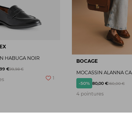
EX
N HABUGA NOIR
BOCAGE
,99 €
99,98 €
MOCASSIN ALANNA C
1
es
-50%
80,00 €
160,00 €
4 pointures
Seconde chance
S