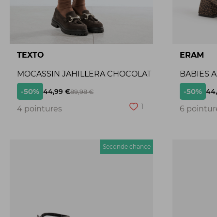
TEXTO
ERAM
MOCASSIN JAHILLERA CHOCOLAT
BABIES 
-50%
-50%
44,99 €
44
89,98 €
1
4 pointures
6 pointur
Seconde chance