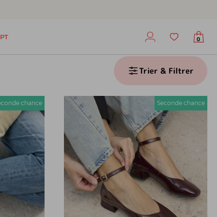
PT
0
Trier & Filtrer
econde chance
Seconde chance