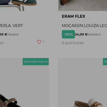
ERAM FLEX
ERLA. VERT
MOCASSIN LOUIZA LE
-50%
99 €
54,99 €
79,98 €
109,98 €
1
es
6 pointures
Seconde chance
S