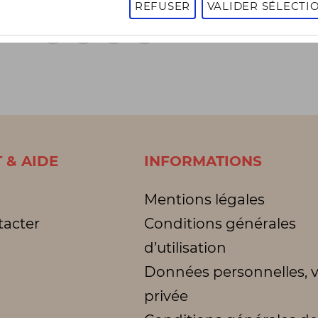
REFUSER
VALIDER SÉLECTI
1
2
3
1 - 16 sur 3002 articles
Page
suivante
 & AIDE
INFORMATIONS
Mentions légales
tacter
Conditions générales
d’utilisation
Données personnelles, v
privée