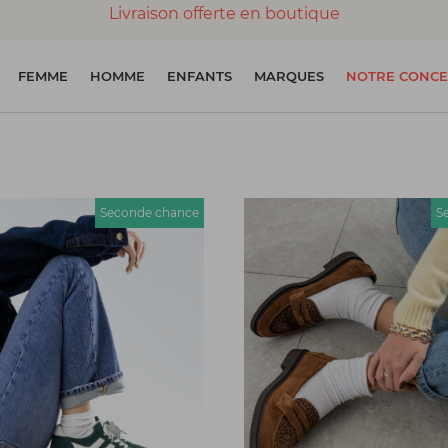
Livraison offerte en boutique
Paiement 100% sécurisé
FEMME
HOMME
ENFANTS
MARQUES
NOTRE CONCE
Chaussures garanties en parfait état
Seconde chance
S