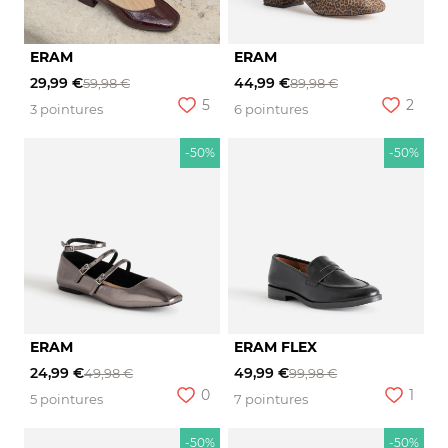
ERAM
ERAM
29,99 €
44,99 €
59,98 €
89,98 €
5
2
3 pointures
6 pointures
-50%
-50%
ERAM
ERAM FLEX
24,99 €
49,99 €
49,98 €
99,98 €
0
1
5 pointures
7 pointures
-50%
-50%