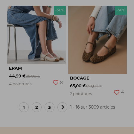
-50%
-50%
ERAM
44,99 €
89,98 €
BOCAGE
8
4 pointures
65,00 €
130,00 €
4
2 pointures
1
2
3
1 - 16 sur 3009 articles
Page
suivante