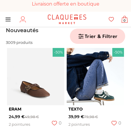
Livraison offerte en boutique
Paiement 100% sécurisé
0
Chaussures garanties en parfait état
Nouveautés
Trier & Filtrer
3009 produits
-50%
-50%
ERAM
TEXTO
24,99 €
39,99 €
49,98 €
79,98 €
0
0
2 pointures
2 pointures