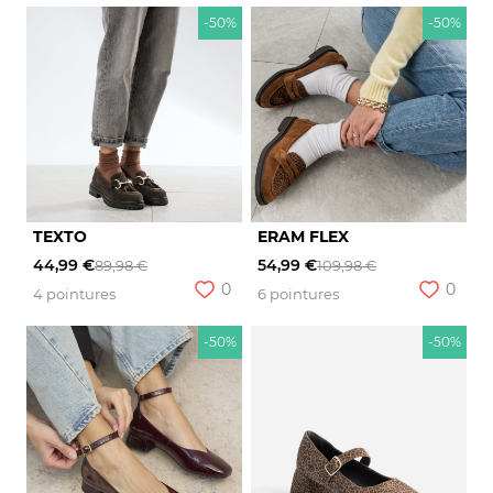
-50%
-50%
TEXTO
ERAM FLEX
44,99 €
54,99 €
89,98 €
109,98 €
0
0
4 pointures
6 pointures
-50%
-50%