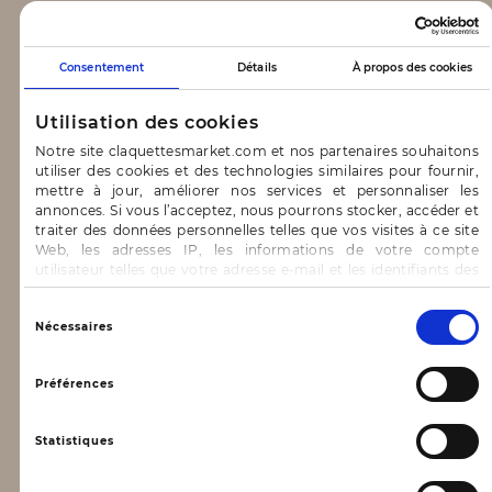
CLAQUETTES MARKET
Consentement
Détails
À propos des cookies
Notre concept
Utilisation des cookies
Blog
Notre site claquettesmarket.com et nos partenaires souhaitons
utiliser des cookies et des technologies similaires pour fournir,
CONTACT & AIDE
mettre à jour, améliorer nos services et personnaliser les
annonces. Si vous l’acceptez, nous pourrons stocker, accéder et
traiter des données personnelles telles que vos visites à ce site
FAQ
Web, les adresses IP, les informations de votre compte
utilisateur telles que votre adresse e-mail et les identifiants des
Nous contacter
cookies.
INFORMATIONS
Vous avez le choix d’« Accepter » pour consentir à ces
Sélection
Nécessaires
utilisations, de « Refuser » pour vous y opposer ou
du
de sélectionner vos préférences concernant chaque catégorie
consentement
Mentions légales
de cookie en cliquant sur « Valider la sélection » pour valider vos
Préférences
options. Vous pouvez à tout moment modifier vos préférences
Conditions générales d’utilisation
en consultant notre page
Gestion des cookies
Statistiques
Données personnelles, vie privée
Conditions générales de vente