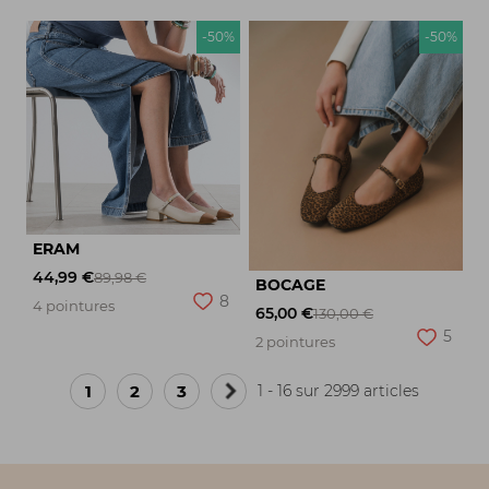
-50%
-50%
ERAM
44,99 €
89,98 €
BOCAGE
8
4 pointures
65,00 €
130,00 €
5
2 pointures
1
2
3
1 - 16 sur 2999 articles
Page
suivante