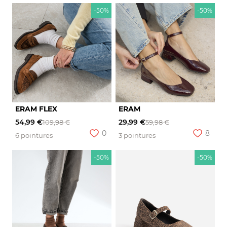
-50%
-50%
ERAM FLEX
ERAM
54,99 €
29,99 €
109,98 €
59,98 €
0
8
6 pointures
3 pointures
-50%
-50%