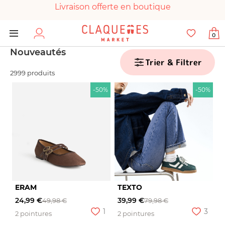
Livraison offerte en boutique
Paiement 100% sécurisé
0
Chaussures garanties en parfait état
Nouveautés
Trier & Filtrer
2999 produits
-50%
-50%
ERAM
TEXTO
24,99 €
39,99 €
49,98 €
79,98 €
1
3
2 pointures
2 pointures