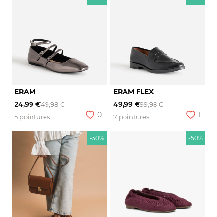
ERAM
ERAM FLEX
24,99 €
49,99 €
49,98 €
99,98 €
0
1
5 pointures
7 pointures
-50%
-50%