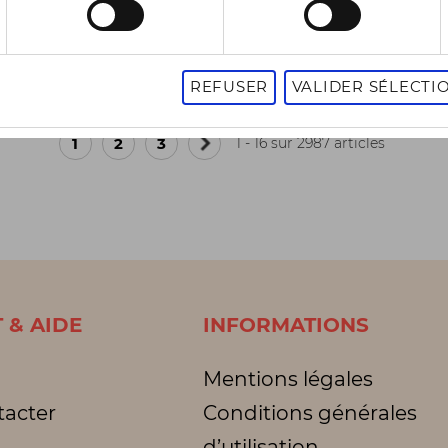
-50%
50 €
62,50 €
85,00 €
125,00 €
11
es
3 pointures
REFUSER
VALIDER SÉLECTI
1
2
3
1 - 16 sur 2987 articles
Page
suivante
 & AIDE
INFORMATIONS
Mentions légales
tacter
Conditions générales
d’utilisation