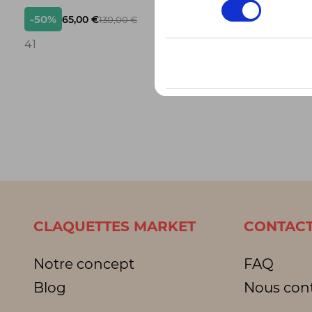
consentement
-50%
-50%
65,00 €
42,
130,00 €
3
41
3 pointur
CLAQUETTES MARKET
CONTACT
Notre concept
FAQ
Blog
Nous con