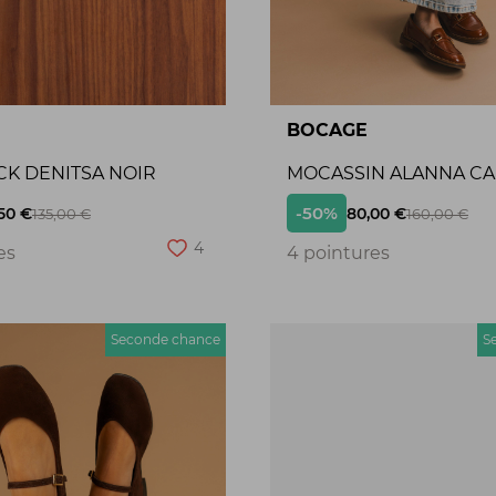
BOCAGE
CK DENITSA NOIR
MOCASSIN ALANNA C
-50%
50 €
80,00 €
135,00 €
160,00 €
4
es
4 pointures
Seconde chance
S