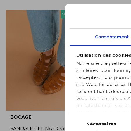
Seconde chance
Consentement
Utilisation des cookie
Notre site claquettesma
similaires pour fournir
l’acceptez, nous pourron
site Web, les adresses I
les identifiants des cook
Vous avez le choix d’« A
de sélectionner vos pr
sélection » pour valide
Sélection
BOCAGE
BOCAGE
notre page
Gestion des
Nécessaires
du
SANDALE CELINA COGNAC
SANDALE