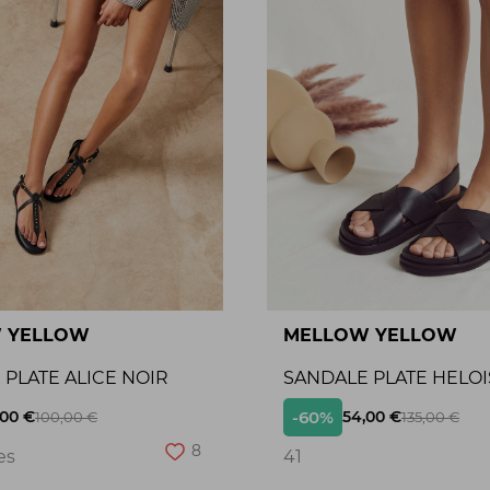
 YELLOW
MELLOW YELLOW
PLATE ALICE NOIR
SANDALE PLATE HELOI
-60%
,00 €
54,00 €
100,00 €
135,00 €
8
es
41