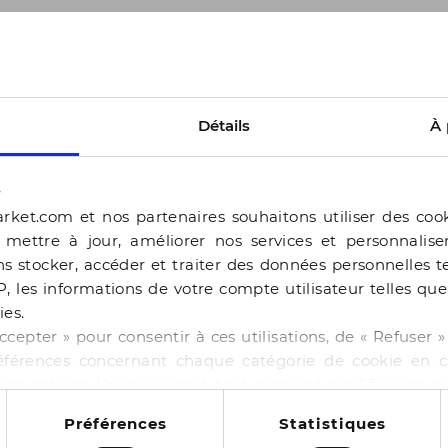
Seconde chance
S
Détails
À 
s
rket.com et nos partenaires souhaitons utiliser des coo
, mettre à jour, améliorer nos services et personnalis
s stocker, accéder et traiter des données personnelles te
P, les informations de votre compte utilisateur telles qu
ies.
ccepter » pour consentir à ces utilisations, de « Refuser
éférences concernant chaque catégorie de cookie en cl
r vos options. Vous pouvez à tout moment modifier vos p
BOCAGE
 cookies
Préférences
Statistiques
 GABBIE PLATINE
SANDALE HARONA OR