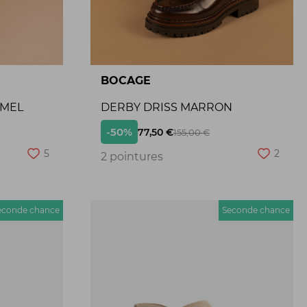
BOCAGE
AMEL
DERBY DRISS MARRON
-50%
77,50 €
155,00 €
5
2
2 pointures
econde chance
Seconde chance