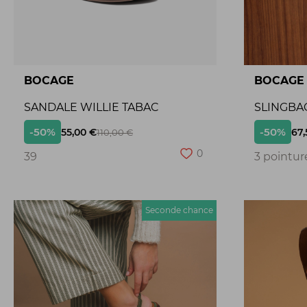
BOCAGE
BOCAGE
SANDALE WILLIE TABAC
SLINGBA
-50%
-50%
55,00 €
67,
110,00 €
0
39
3 pointur
Seconde chance