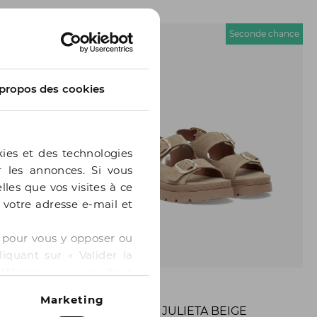
econde chance
Seconde chance
propos des cookies
kies et des technologies
er les annonces. Si vous
lles que vos visites à ce
e votre adresse e-mail et
 » pour vous y opposer ou
iquant sur « Valider la
références en consultant
BOCAGE
Marketing
ANGE
SANDALE JULIETA BEIGE