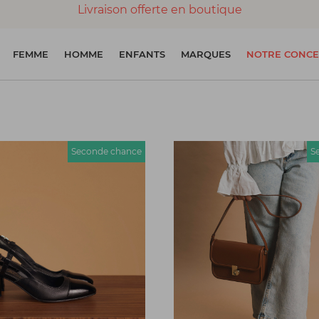
Livraison offerte en boutique
Paiement 100% sécurisé
FEMME
HOMME
ENFANTS
MARQUES
NOTRE CONCE
Chaussures garanties en parfait état
Seconde chance
S