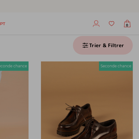
PT
0
Trier & Filtrer
econde chance
Seconde chance