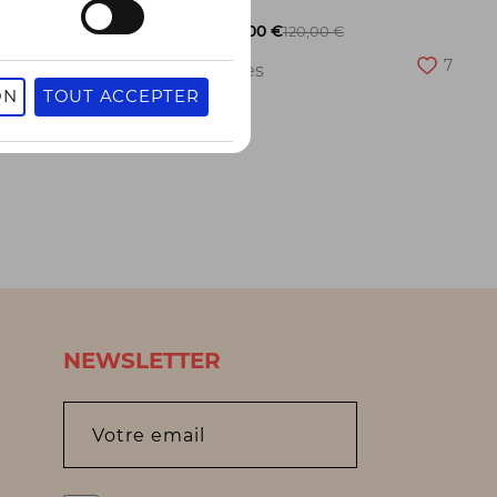
-50%
60,00 €
120,00 €
27
7
2 pointures
ON
TOUT ACCEPTER
NEWSLETTER
Votre email