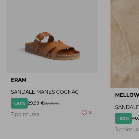
ERAM
SANDALE MANES COGNAC
MELLOW
-50%
29,99 €
59,98 €
SANDALE 
8
7 pointures
-60%
40
3 pointur