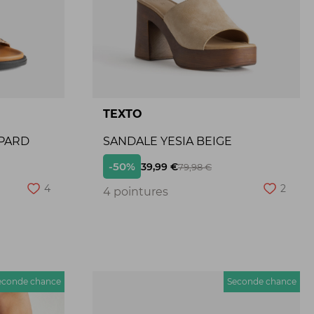
TEXTO
PARD
SANDALE YESIA BEIGE
-50%
39,99 €
79,98 €
4
2
4 pointures
econde chance
Seconde chance