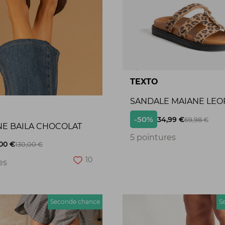
TEXTO
SANDALE MAIANE LEO
-50%
34,99 €
69,98 €
NE BAILA CHOCOLAT
5 pointures
00 €
130,00 €
10
es
Seconde chance
S