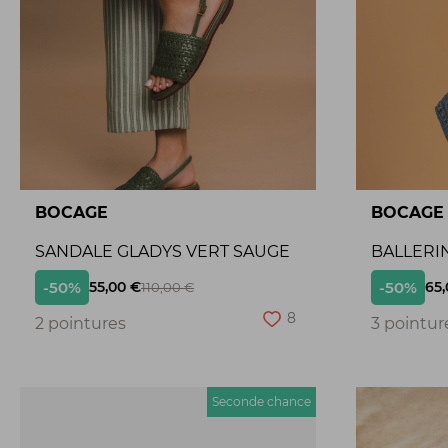
BOCAGE
BOCAGE
SANDALE GLADYS VERT SAUGE
BALLERI
-50%
-50%
55,00 €
65,
110,00 €
8
2 pointures
3 pointur
Seconde chance