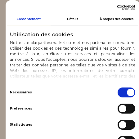
CLAQUETTES MARKET
Consentement
Détails
À propos des cookies
Notre concept
Utilisation des cookies
Blog
Notre site claquettesmarket.com et nos partenaires souhaitons
utiliser des cookies et des technologies similaires pour fournir,
CONTACT & AIDE
mettre à jour, améliorer nos services et personnaliser les
annonces. Si vous l’acceptez, nous pourrons stocker, accéder et
traiter des données personnelles telles que vos visites à ce site
FAQ
Web, les adresses IP, les informations de votre compte
utilisateur telles que votre adresse e-mail et les identifiants des
Nous contacter
cookies.
INFORMATIONS
Vous avez le choix d’« Accepter » pour consentir à ces
Sélection
Nécessaires
utilisations, de « Refuser » pour vous y opposer ou
du
de sélectionner vos préférences concernant chaque catégorie
consentement
Mentions légales
de cookie en cliquant sur « Valider la sélection » pour valider vos
Préférences
options. Vous pouvez à tout moment modifier vos préférences
Conditions générales d’utilisation
en consultant notre page
Gestion des cookies
Statistiques
Données personnelles, vie privée
Conditions générales de vente