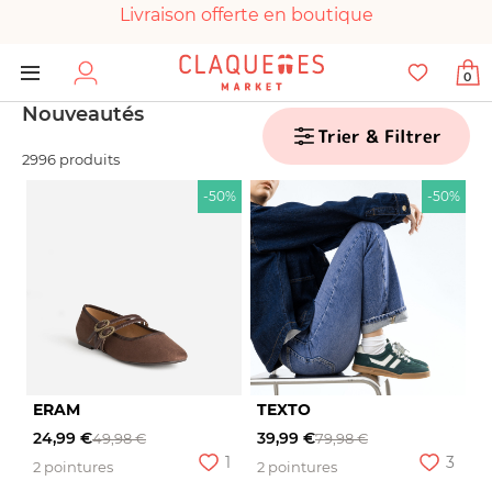
Livraison offerte en boutique
Paiement 100% sécurisé
0
Chaussures garanties en parfait état
Nouveautés
Trier & Filtrer
2996 produits
-50%
-50%
ERAM
TEXTO
24,99 €
39,99 €
49,98 €
79,98 €
1
3
2 pointures
2 pointures