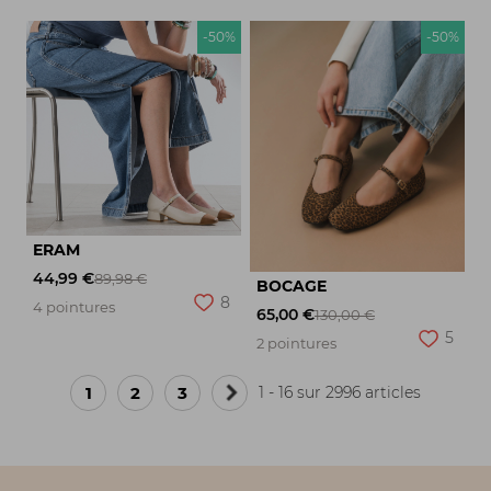
-50%
-50%
ERAM
44,99 €
89,98 €
BOCAGE
8
4 pointures
65,00 €
130,00 €
5
2 pointures
1
2
3
1 - 16 sur 2996 articles
Page
suivante