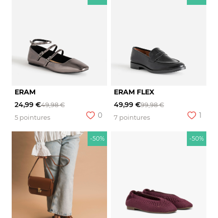
ERAM
ERAM FLEX
24,99 €
49,99 €
49,98 €
99,98 €
0
1
5 pointures
7 pointures
-50%
-50%