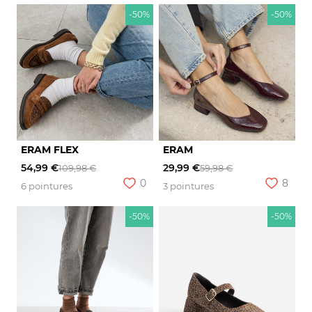
-50%
-50%
ERAM FLEX
ERAM
54,99 €
29,99 €
109,98 €
59,98 €
0
8
6 pointures
3 pointures
-50%
-50%