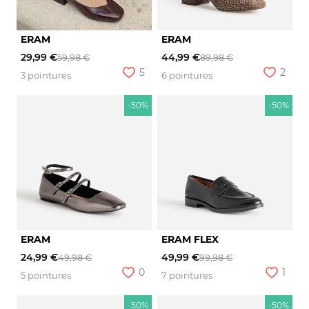
ERAM
ERAM
29,99 €
44,99 €
59,98 €
89,98 €
5
2
3 pointures
6 pointures
-50%
-50%
ERAM
ERAM FLEX
24,99 €
49,99 €
49,98 €
99,98 €
0
1
5 pointures
7 pointures
-50%
-50%