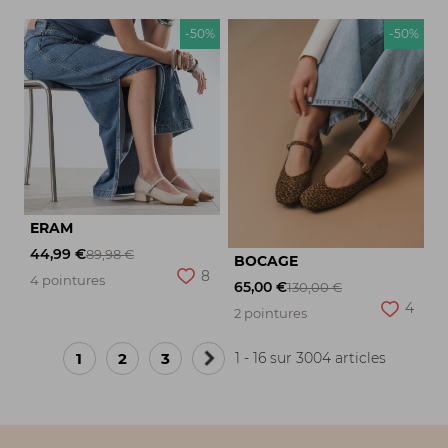
-50%
-50%
ERAM
44,99 €
89,98 €
BOCAGE
8
4 pointures
65,00 €
130,00 €
4
2 pointures
1
2
3
1 - 16 sur 3004 articles
Page
suivante