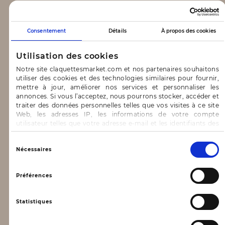
CLAQUETTES MARKET
Consentement
Détails
À propos des cookies
Notre concept
Utilisation des cookies
Blog
Notre site claquettesmarket.com et nos partenaires souhaitons
utiliser des cookies et des technologies similaires pour fournir,
CONTACT & AIDE
mettre à jour, améliorer nos services et personnaliser les
annonces. Si vous l’acceptez, nous pourrons stocker, accéder et
traiter des données personnelles telles que vos visites à ce site
FAQ
Web, les adresses IP, les informations de votre compte
utilisateur telles que votre adresse e-mail et les identifiants des
Nous contacter
cookies.
INFORMATIONS
Vous avez le choix d’« Accepter » pour consentir à ces
Sélection
Nécessaires
utilisations, de « Refuser » pour vous y opposer ou
du
de sélectionner vos préférences concernant chaque catégorie
consentement
Mentions légales
de cookie en cliquant sur « Valider la sélection » pour valider vos
Préférences
options. Vous pouvez à tout moment modifier vos préférences
Conditions générales d’utilisation
en consultant notre page
Gestion des cookies
Statistiques
Données personnelles, vie privée
Conditions générales de vente