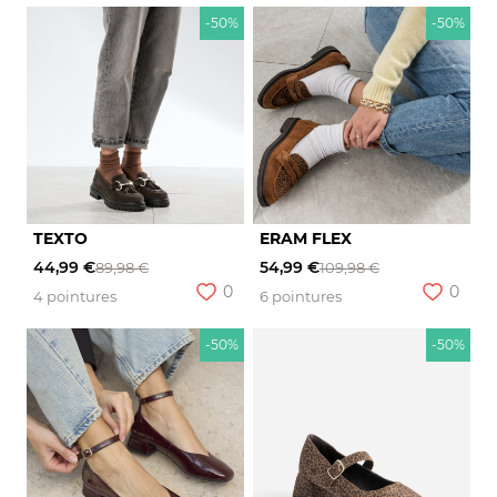
-50%
-50%
TEXTO
ERAM FLEX
44,99 €
54,99 €
89,98 €
109,98 €
0
0
4 pointures
6 pointures
-50%
-50%