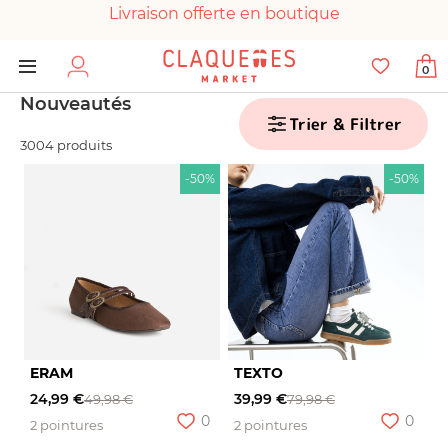
Livraison offerte en boutique
Paiement 100% sécurisé
0
Chaussures garanties en parfait état
Nouveautés
Trier & Filtrer
3004 produits
-50%
-50%
ERAM
TEXTO
24,99 €
39,99 €
49,98 €
79,98 €
0
0
2 pointures
2 pointures