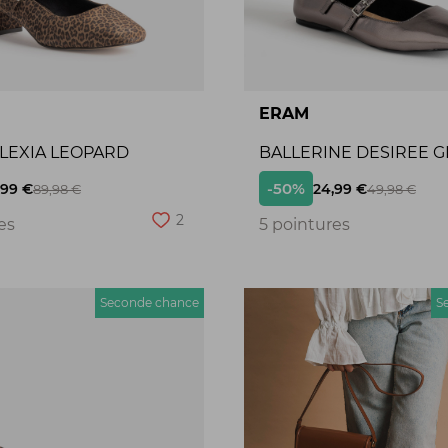
ERAM
ALEXIA LEOPARD
BALLERINE DESIREE G
-50%
,99 €
24,99 €
89,98 €
49,98 €
2
es
5 pointures
Seconde chance
S