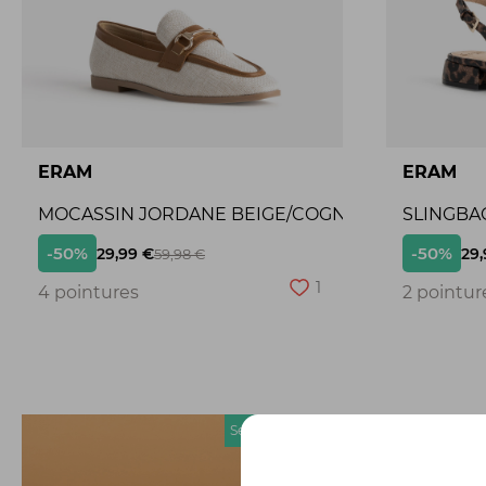
ERAM
ERAM
MOCASSIN JORDANE BEIGE/COGNAC
SLINGBA
-50%
-50%
29,99 €
29,
59,98 €
1
4 pointures
2 pointur
Seconde chance