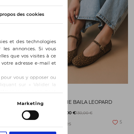
propos des cookies
kies et des technologies
er les annonces. Si vous
lles que vos visites à ce
e votre adresse e-mail et
 » pour vous y opposer ou
iquant sur « Valider la
GE
BOCAGE
références en consultant
BALLERINE BAILA LEOPARD
Marketing
8
-50%
65,00 €
130,00 €
5
2 pointures