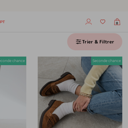
PT
0
Trier & Filtrer
econde chance
Seconde chance