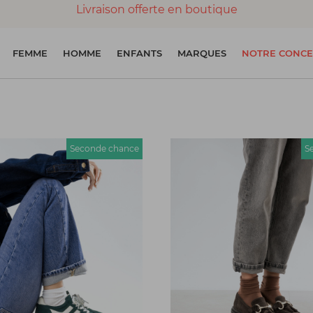
Livraison offerte en boutique
Paiement 100% sécurisé
FEMME
HOMME
ENFANTS
MARQUES
NOTRE CONCE
Chaussures garanties en parfait état
Seconde chance
S