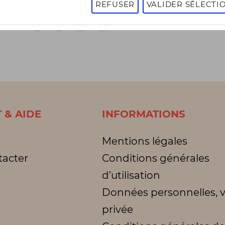
REFUSER
VALIDER SÉLECTI
1
2
3
1 - 16 sur 3006 articles
Page
suivante
 & AIDE
INFORMATIONS
Mentions légales
tacter
Conditions générales
d’utilisation
Données personnelles, v
privée