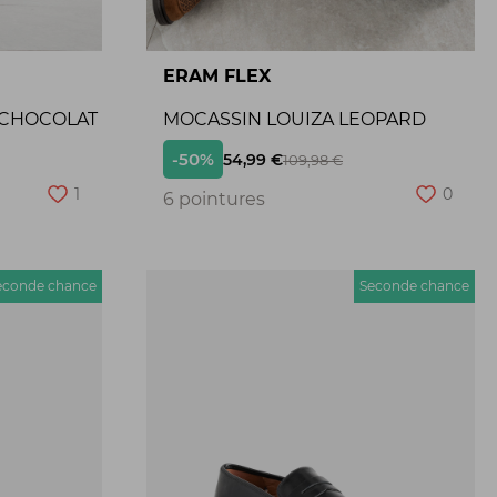
ERAM FLEX
 CHOCOLAT
MOCASSIN LOUIZA LEOPARD
-50%
54,99 €
109,98 €
1
0
6 pointures
econde chance
Seconde chance