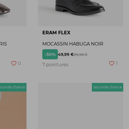
ERAM FLEX
RIS
MOCASSIN HABUGA NOIR
-50%
49,99 €
99,98 €
0
1
7 pointures
econde chance
Seconde chance