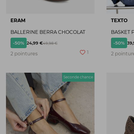
ERAM
TEXTO
BALLERINE BERRA CHOCOLAT
BASKET P
-50%
-50%
24,99 €
39,
49,98 €
1
2 pointures
2 pointur
Seconde chance