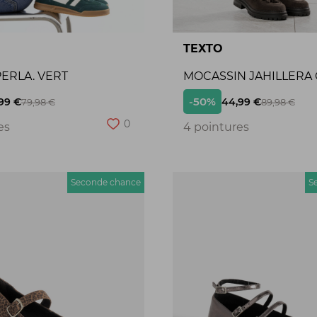
TEXTO
ERLA. VERT
MOCASSIN JAHILLERA
-50%
99 €
44,99 €
79,98 €
89,98 €
0
es
4 pointures
Seconde chance
S