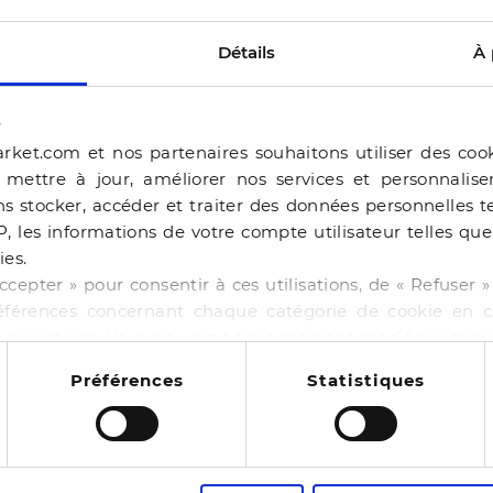
Détails
À 
s
rket.com et nos partenaires souhaitons utiliser des coo
, mettre à jour, améliorer nos services et personnalis
s stocker, accéder et traiter des données personnelles te
P, les informations de votre compte utilisateur telles qu
ies.
ERAM
ccepter » pour consentir à ces utilisations, de « Refuser
éférences concernant chaque catégorie de cookie en cl
BALLERINE BEJIA BEI
r vos options. Vous pouvez à tout moment modifier vos p
-50%
44,99 €
89,98 €
 cookies
NE BAILA CHOCOLAT
Préférences
Statistiques
4 pointures
00 €
130,00 €
14
es