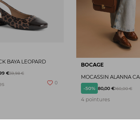
CK BAYA LEOPARD
BOCAGE
99 €
59,98 €
MOCASSIN ALANNA C
0
es
-50%
80,00 €
160,00 €
4 pointures
Seconde chance
S