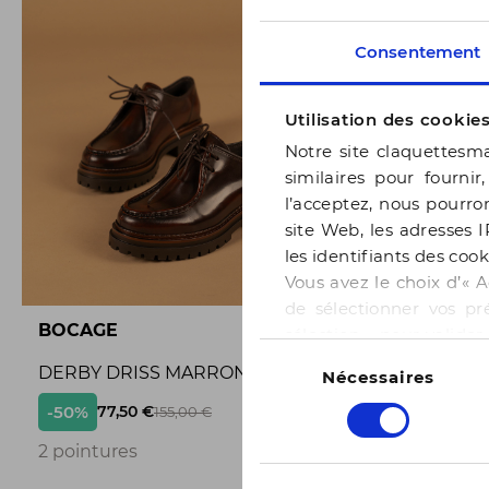
Consentement
Utilisation des cookie
Notre site claquettesma
similaires pour fournir
l’acceptez, nous pourron
site Web, les adresses I
les identifiants des cook
Vous avez le choix d’« A
de sélectionner vos pr
BOCAGE
BOCAGE
sélection » pour valide
Sélection
notre page
Gestion des
DERBY DRISS MARRON
BALLERI
Nécessaires
du
consentement
-50%
-50%
77,50 €
65,
155,00 €
3
2 pointures
3 pointur