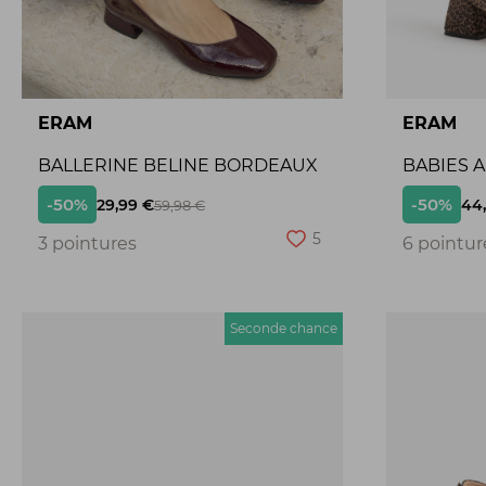
ERAM
ERAM
BALLERINE BELINE BORDEAUX
BABIES 
-50%
-50%
29,99 €
44
59,98 €
5
3 pointures
6 pointur
Seconde chance