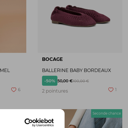
BOCAGE
AMEL
BALLERINE BABY BORDEAUX
-50%
50,00 €
100,00 €
6
1
2 pointures
econde chance
Seconde chance