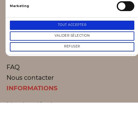
Marketing
CLAQUETTES MARKET
TOUT ACCEPTER
Notre concept
VALIDER SÉLECTION
Blog
REFUSER
CONTACT & AIDE
FAQ
Nous contacter
INFORMATIONS
Mentions légales
Conditions générales d’utilisation
Données personnelles, vie privée
Conditions générales de vente