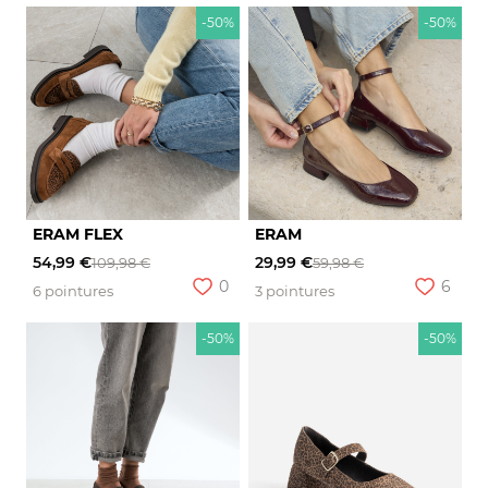
-50%
-50%
ERAM FLEX
ERAM
54,99 €
29,99 €
109,98 €
59,98 €
0
6
6 pointures
3 pointures
-50%
-50%