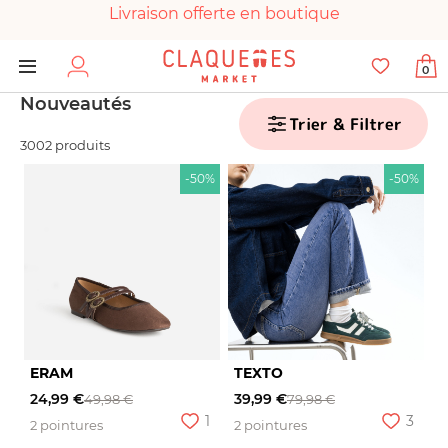
Livraison offerte en boutique
Paiement 100% sécurisé
0
Chaussures garanties en parfait état
Nouveautés
Trier & Filtrer
3002 produits
-50%
-50%
ERAM
TEXTO
24,99 €
39,99 €
49,98 €
79,98 €
1
3
2 pointures
2 pointures