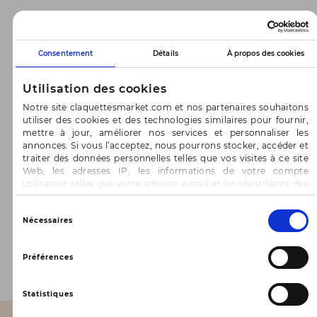
-50%
-50%
Consentement
Détails
À propos des cookies
Utilisation des cookies
Notre site claquettesmarket.com et nos partenaires souhaitons
utiliser des cookies et des technologies similaires pour fournir,
mettre à jour, améliorer nos services et personnaliser les
annonces. Si vous l’acceptez, nous pourrons stocker, accéder et
traiter des données personnelles telles que vos visites à ce site
ERAM
Web, les adresses IP, les informations de votre compte
44,99 €
89,98 €
utilisateur telles que votre adresse e-mail et les identifiants des
BOCAGE
8
cookies.
4 pointures
65,00 €
130,00 €
Vous avez le choix d’« Accepter » pour consentir à ces
Sélection
5
Nécessaires
2 pointures
utilisations, de « Refuser » pour vous y opposer ou
du
de sélectionner vos préférences concernant chaque catégorie
consentement
de cookie en cliquant sur « Valider la sélection » pour valider vos
1
2
3
1 - 16 sur 3002 articles
Préférences
options. Vous pouvez à tout moment modifier vos préférences
Page
en consultant notre page
Gestion des cookies
suivante
Statistiques