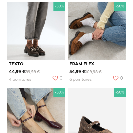
-50%
-50%
TEXTO
ERAM FLEX
44,99 €
54,99 €
89,98 €
109,98 €
0
0
4 pointures
6 pointures
-50%
-50%