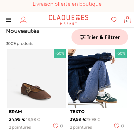
Livraison offerte en boutique
Paiement 100% sécurisé
0
Chaussures garanties en parfait état
Nouveautés
Trier & Filtrer
3009 produits
-50%
-50%
ERAM
TEXTO
24,99 €
39,99 €
49,98 €
79,98 €
0
0
2 pointures
2 pointures