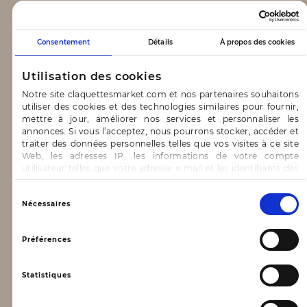
CLAQUETTES MARKET
Consentement
Détails
À propos des cookies
Notre concept
Utilisation des cookies
Blog
Notre site claquettesmarket.com et nos partenaires souhaitons
utiliser des cookies et des technologies similaires pour fournir,
CONTACT & AIDE
mettre à jour, améliorer nos services et personnaliser les
annonces. Si vous l’acceptez, nous pourrons stocker, accéder et
traiter des données personnelles telles que vos visites à ce site
FAQ
Web, les adresses IP, les informations de votre compte
utilisateur telles que votre adresse e-mail et les identifiants des
Nous contacter
cookies.
INFORMATIONS
Vous avez le choix d’« Accepter » pour consentir à ces
Sélection
Nécessaires
utilisations, de « Refuser » pour vous y opposer ou
du
de sélectionner vos préférences concernant chaque catégorie
consentement
Mentions légales
de cookie en cliquant sur « Valider la sélection » pour valider vos
Préférences
options. Vous pouvez à tout moment modifier vos préférences
Conditions générales d’utilisation
en consultant notre page
Gestion des cookies
Statistiques
Données personnelles, vie privée
Conditions générales de vente