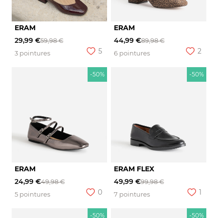
ERAM
ERAM
29,99 €
44,99 €
59,98 €
89,98 €
5
2
3 pointures
6 pointures
-50%
-50%
ERAM
ERAM FLEX
24,99 €
49,99 €
49,98 €
99,98 €
0
1
5 pointures
7 pointures
-50%
-50%