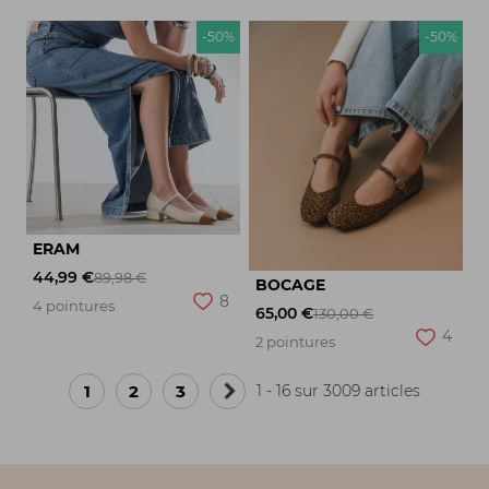
-50%
-50%
ERAM
44,99 €
89,98 €
BOCAGE
8
4 pointures
65,00 €
130,00 €
4
2 pointures
1
2
3
1 - 16 sur 3009 articles
Page
suivante