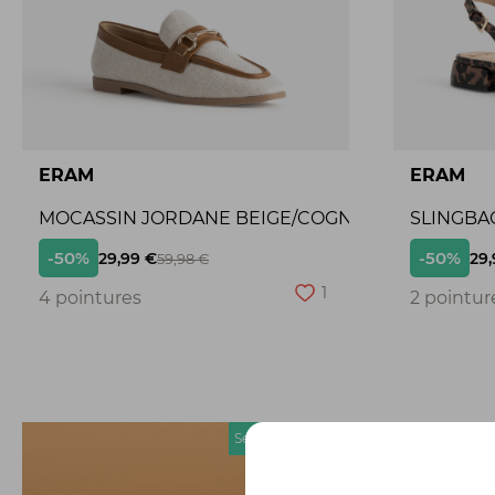
ERAM
ERAM
MOCASSIN JORDANE BEIGE/COGNAC
SLINGBA
-50%
-50%
29,99 €
29,
59,98 €
1
4 pointures
2 pointur
Seconde chance