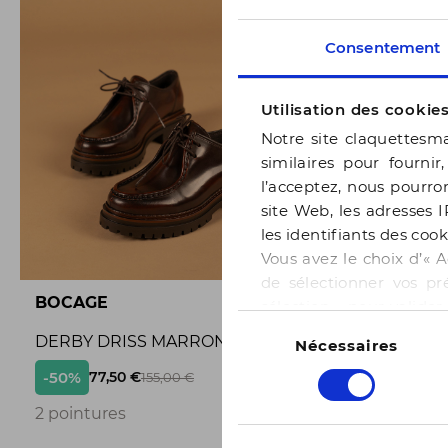
Consentement
Utilisation des cookie
Notre site claquettesma
similaires pour fournir
l’acceptez, nous pourron
site Web, les adresses I
les identifiants des cook
Vous avez le choix d’« A
de sélectionner vos pr
BOCAGE
BOCAGE
sélection » pour valide
Sélection
notre page
Gestion des
DERBY DRISS MARRON
BALLERI
Nécessaires
du
consentement
-50%
-50%
77,50 €
65,
155,00 €
2
2 pointures
3 pointur