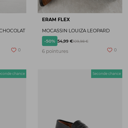
ERAM FLEX
 CHOCOLAT
MOCASSIN LOUIZA LEOPARD
-50%
54,99 €
109,98 €
0
0
6 pointures
econde chance
Seconde chance