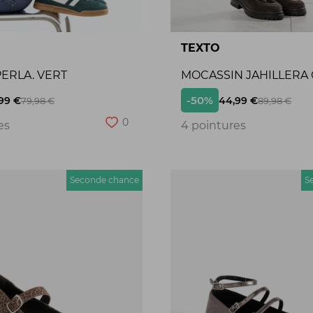
TEXTO
ERLA. VERT
MOCASSIN JAHILLERA
-50%
99 €
44,99 €
79,98 €
89,98 €
0
es
4 pointures
Seconde chance
S