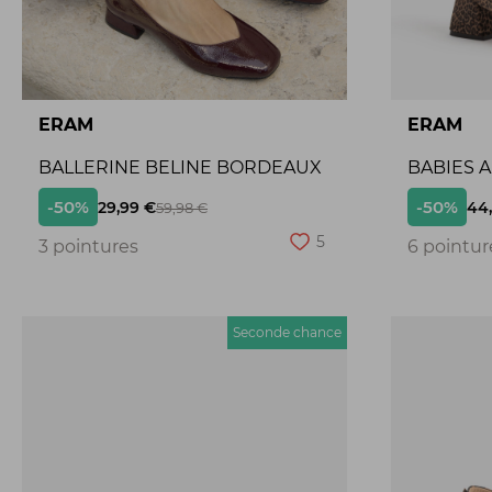
ERAM
ERAM
BALLERINE BELINE BORDEAUX
BABIES 
-50%
-50%
29,99 €
44
59,98 €
5
3 pointures
6 pointur
Seconde chance