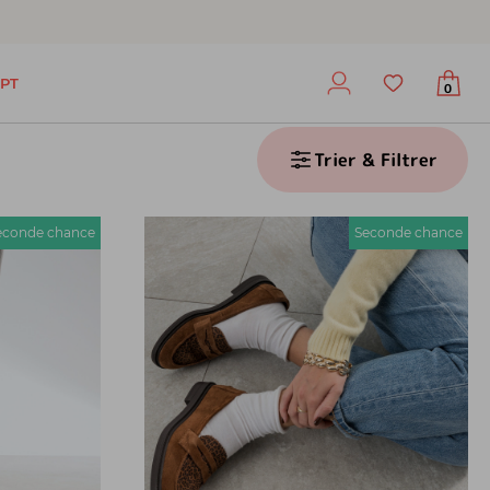
PT
0
Trier & Filtrer
econde chance
Seconde chance