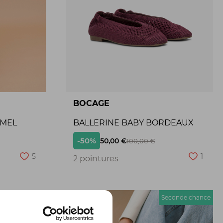
BOCAGE
AMEL
BALLERINE BABY BORDEAUX
-50%
50,00 €
100,00 €
5
1
2 pointures
econde chance
Seconde chance