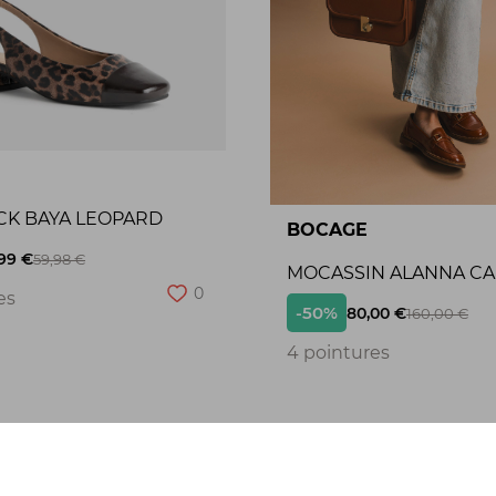
CK BAYA LEOPARD
BOCAGE
99 €
59,98 €
MOCASSIN ALANNA C
0
es
-50%
80,00 €
160,00 €
4 pointures
Seconde chance
S