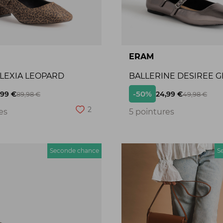
ERAM
ALEXIA LEOPARD
BALLERINE DESIREE G
-50%
,99 €
24,99 €
89,98 €
49,98 €
2
es
5 pointures
Seconde chance
S