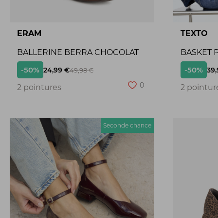
ERAM
TEXTO
BALLERINE BERRA CHOCOLAT
BASKET P
-50%
-50%
24,99 €
39,
49,98 €
0
2 pointures
2 pointur
Seconde chance