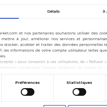
Détails
À 
s
rket.com et nos partenaires souhaitons utiliser des coo
, mettre à jour, améliorer nos services et personnalis
s stocker, accéder et traiter des données personnelles te
P, les informations de votre compte utilisateur telles qu
ies.
ERAM
ccepter » pour consentir à ces utilisations, de « Refuser
éférences concernant chaque catégorie de cookie en cl
BALLERINE BEJIA BEI
r vos options. Vous pouvez à tout moment modifier vos p
-50%
44,99 €
89,98 €
 cookies
NE BAILA CHOCOLAT
Préférences
Statistiques
4 pointures
00 €
130,00 €
12
es