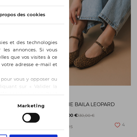
propos des cookies
kies et des technologies
er les annonces. Si vous
lles que vos visites à ce
e votre adresse e-mail et
 » pour vous y opposer ou
iquant sur « Valider la
GE
BOCAGE
références en consultant
BALLERINE BAILA LEOPARD
Marketing
8
-50%
65,00 €
130,00 €
4
2 pointures