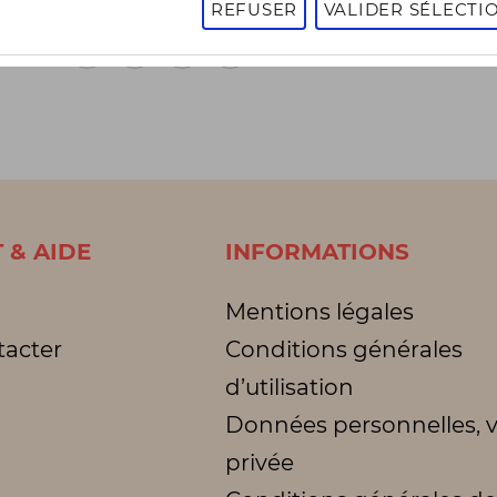
REFUSER
VALIDER SÉLECTI
1
2
3
1 - 16 sur 3011 articles
Page
suivante
 & AIDE
INFORMATIONS
Mentions légales
tacter
Conditions générales
d’utilisation
Données personnelles, v
privée