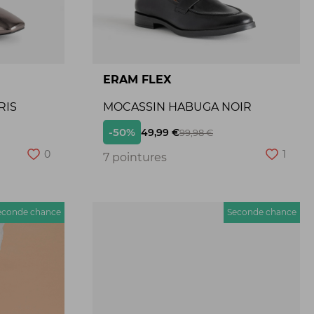
ERAM FLEX
RIS
MOCASSIN HABUGA NOIR
-50%
49,99 €
99,98 €
0
1
7 pointures
econde chance
Seconde chance