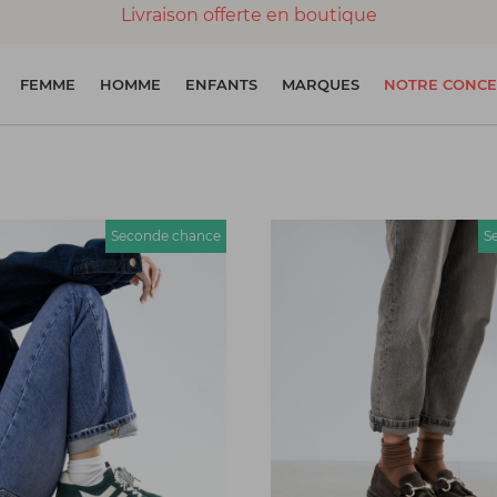
Livraison offerte en boutique
Paiement 100% sécurisé
FEMME
HOMME
ENFANTS
MARQUES
NOTRE CONCE
Chaussures garanties en parfait état
Seconde chance
S