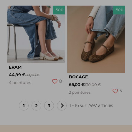
-50%
-50%
ERAM
44,99 €
89,98 €
BOCAGE
8
4 pointures
65,00 €
130,00 €
5
2 pointures
1
2
3
1 - 16 sur 2997 articles
Page
suivante