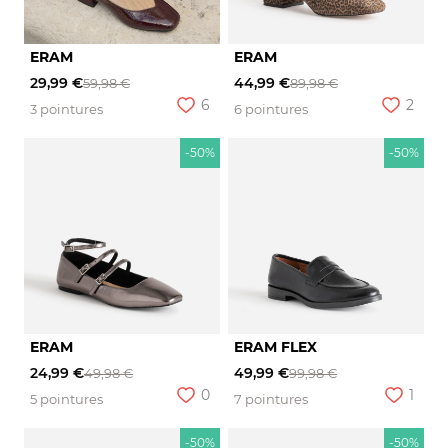
ERAM
ERAM
29,99 €
44,99 €
59,98 €
89,98 €
6
2
3 pointures
6 pointures
-50%
-50%
ERAM
ERAM FLEX
24,99 €
49,99 €
49,98 €
99,98 €
0
1
5 pointures
7 pointures
-50%
-50%