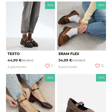
-50%
-50%
TEXTO
ERAM FLEX
44,99 €
54,99 €
89,98 €
109,98 €
1
0
4 pointures
6 pointures
-50%
-50%