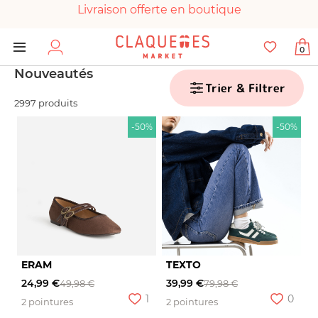
Livraison offerte en boutique
Paiement 100% sécurisé
0
Chaussures garanties en parfait état
Nouveautés
Trier & Filtrer
2997 produits
-50%
-50%
ERAM
TEXTO
24,99 €
39,99 €
49,98 €
79,98 €
1
0
2 pointures
2 pointures