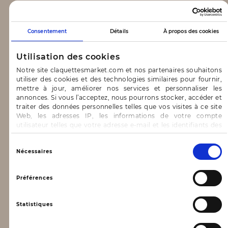
CLAQUETTES MARKET
Consentement
Détails
À propos des cookies
Notre concept
Utilisation des cookies
Blog
Notre site claquettesmarket.com et nos partenaires souhaitons
utiliser des cookies et des technologies similaires pour fournir,
CONTACT & AIDE
mettre à jour, améliorer nos services et personnaliser les
annonces. Si vous l’acceptez, nous pourrons stocker, accéder et
traiter des données personnelles telles que vos visites à ce site
FAQ
Web, les adresses IP, les informations de votre compte
utilisateur telles que votre adresse e-mail et les identifiants des
Nous contacter
cookies.
INFORMATIONS
Vous avez le choix d’« Accepter » pour consentir à ces
Sélection
Nécessaires
utilisations, de « Refuser » pour vous y opposer ou
du
de sélectionner vos préférences concernant chaque catégorie
consentement
Mentions légales
de cookie en cliquant sur « Valider la sélection » pour valider vos
Préférences
options. Vous pouvez à tout moment modifier vos préférences
Conditions générales d’utilisation
en consultant notre page
Gestion des cookies
Statistiques
Données personnelles, vie privée
Conditions générales de vente