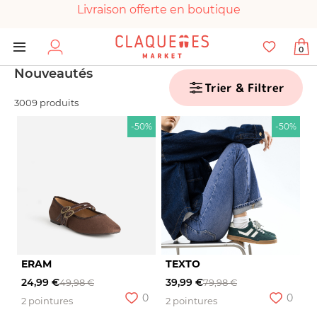
Livraison offerte en boutique
Paiement 100% sécurisé
0
Chaussures garanties en parfait état
Nouveautés
Trier & Filtrer
3009 produits
-50%
-50%
ERAM
TEXTO
24,99 €
39,99 €
49,98 €
79,98 €
0
0
2 pointures
2 pointures