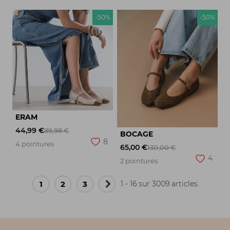
-50%
-50%
ERAM
44,99 €
89,98 €
BOCAGE
8
4 pointures
65,00 €
130,00 €
4
2 pointures
1
2
3
1 - 16 sur 3009 articles
Page
suivante