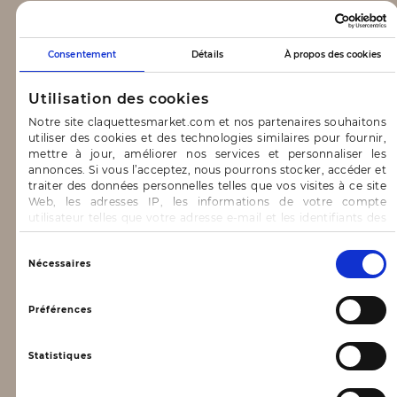
CLAQUETTES MARKET
Consentement
Détails
À propos des cookies
Notre concept
Utilisation des cookies
Blog
Notre site claquettesmarket.com et nos partenaires souhaitons
utiliser des cookies et des technologies similaires pour fournir,
CONTACT & AIDE
mettre à jour, améliorer nos services et personnaliser les
annonces. Si vous l’acceptez, nous pourrons stocker, accéder et
traiter des données personnelles telles que vos visites à ce site
FAQ
Web, les adresses IP, les informations de votre compte
utilisateur telles que votre adresse e-mail et les identifiants des
Nous contacter
cookies.
INFORMATIONS
Vous avez le choix d’« Accepter » pour consentir à ces
Sélection
Nécessaires
utilisations, de « Refuser » pour vous y opposer ou
du
de sélectionner vos préférences concernant chaque catégorie
consentement
Mentions légales
de cookie en cliquant sur « Valider la sélection » pour valider vos
Préférences
options. Vous pouvez à tout moment modifier vos préférences
Conditions générales d’utilisation
en consultant notre page
Gestion des cookies
Statistiques
Données personnelles, vie privée
Conditions générales de vente