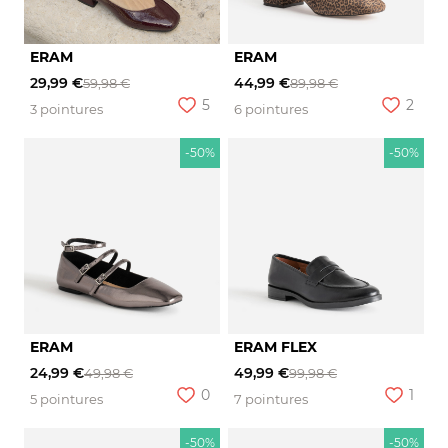
ERAM
ERAM
29,99 €
44,99 €
59,98 €
89,98 €
5
2
3 pointures
6 pointures
-50%
-50%
ERAM
ERAM FLEX
24,99 €
49,99 €
49,98 €
99,98 €
0
1
5 pointures
7 pointures
-50%
-50%