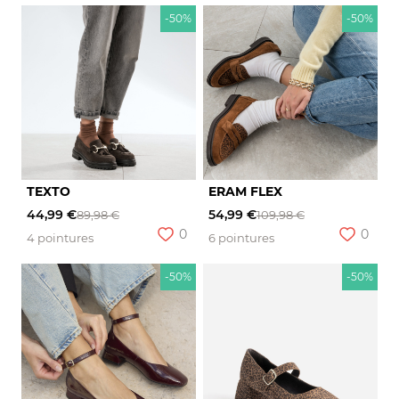
-50%
-50%
TEXTO
ERAM FLEX
44,99 €
54,99 €
89,98 €
109,98 €
0
0
4 pointures
6 pointures
-50%
-50%