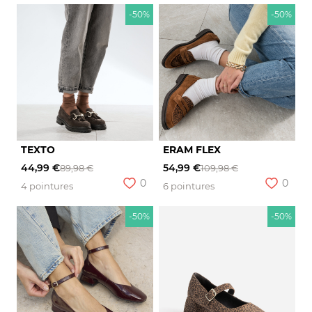
-50%
-50%
TEXTO
ERAM FLEX
44,99 €
54,99 €
89,98 €
109,98 €
0
0
4 pointures
6 pointures
-50%
-50%