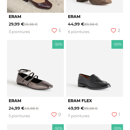
ERAM
ERAM
29,99 €
44,99 €
59,98 €
89,98 €
5
2
3 pointures
6 pointures
-50%
-50%
ERAM
ERAM FLEX
24,99 €
49,99 €
49,98 €
99,98 €
0
1
5 pointures
7 pointures
-50%
-50%