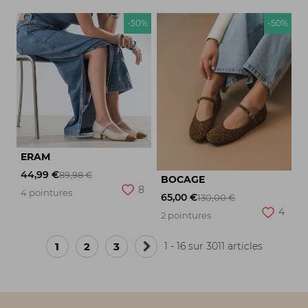
-50%
-50%
ERAM
44,99 €
89,98 €
BOCAGE
8
4 pointures
65,00 €
130,00 €
4
2 pointures
1
2
3
1 - 16 sur 3011 articles
Page
suivante