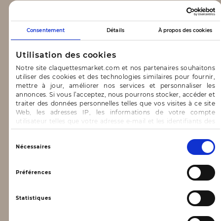
CLAQUETTES MARKET
Consentement
Détails
À propos des cookies
Notre concept
Utilisation des cookies
Blog
Notre site claquettesmarket.com et nos partenaires souhaitons
utiliser des cookies et des technologies similaires pour fournir,
CONTACT & AIDE
mettre à jour, améliorer nos services et personnaliser les
annonces. Si vous l’acceptez, nous pourrons stocker, accéder et
traiter des données personnelles telles que vos visites à ce site
FAQ
Web, les adresses IP, les informations de votre compte
utilisateur telles que votre adresse e-mail et les identifiants des
Nous contacter
cookies.
INFORMATIONS
Vous avez le choix d’« Accepter » pour consentir à ces
Sélection
Nécessaires
utilisations, de « Refuser » pour vous y opposer ou
du
de sélectionner vos préférences concernant chaque catégorie
consentement
Mentions légales
de cookie en cliquant sur « Valider la sélection » pour valider vos
Préférences
options. Vous pouvez à tout moment modifier vos préférences
Conditions générales d’utilisation
en consultant notre page
Gestion des cookies
Statistiques
Données personnelles, vie privée
Conditions générales de vente