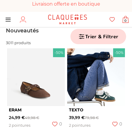
Livraison offerte en boutique
Paiement 100% sécurisé
0
Chaussures garanties en parfait état
Nouveautés
Trier & Filtrer
3011 produits
-50%
-50%
ERAM
TEXTO
24,99 €
39,99 €
49,98 €
79,98 €
0
0
2 pointures
2 pointures