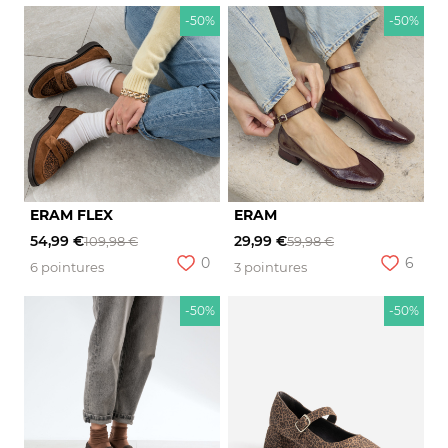
-50%
-50%
ERAM FLEX
ERAM
54,99 €
29,99 €
109,98 €
59,98 €
0
6
6 pointures
3 pointures
-50%
-50%