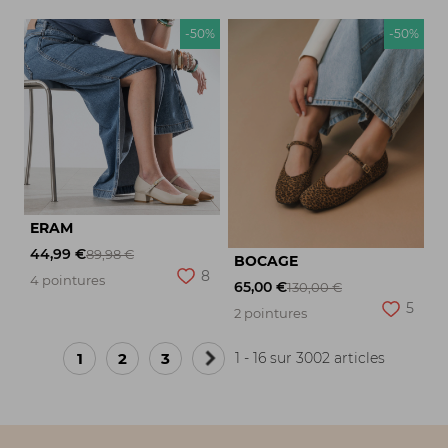
-50%
-50%
ERAM
44,99 €
89,98 €
BOCAGE
8
4 pointures
65,00 €
130,00 €
5
2 pointures
1
2
3
1 - 16 sur 3002 articles
Page
suivante