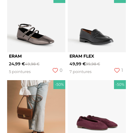
ERAM
ERAM FLEX
24,99 €
49,99 €
49,98 €
99,98 €
0
1
5 pointures
7 pointures
-50%
-50%