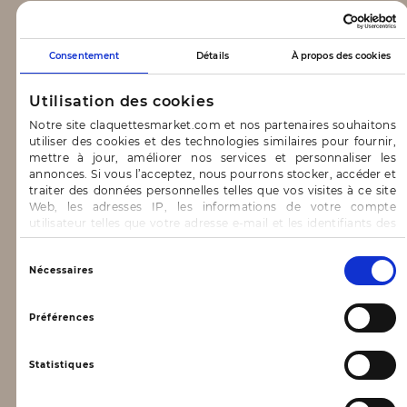
CLAQUETTES MARKET
Consentement
Détails
À propos des cookies
Notre concept
Utilisation des cookies
Blog
Notre site claquettesmarket.com et nos partenaires souhaitons
utiliser des cookies et des technologies similaires pour fournir,
CONTACT & AIDE
mettre à jour, améliorer nos services et personnaliser les
annonces. Si vous l’acceptez, nous pourrons stocker, accéder et
traiter des données personnelles telles que vos visites à ce site
FAQ
Web, les adresses IP, les informations de votre compte
utilisateur telles que votre adresse e-mail et les identifiants des
Nous contacter
cookies.
INFORMATIONS
Vous avez le choix d’« Accepter » pour consentir à ces
Sélection
Nécessaires
utilisations, de « Refuser » pour vous y opposer ou
du
de sélectionner vos préférences concernant chaque catégorie
consentement
Mentions légales
de cookie en cliquant sur « Valider la sélection » pour valider vos
Préférences
options. Vous pouvez à tout moment modifier vos préférences
Conditions générales d’utilisation
en consultant notre page
Gestion des cookies
Statistiques
Données personnelles, vie privée
Conditions générales de vente