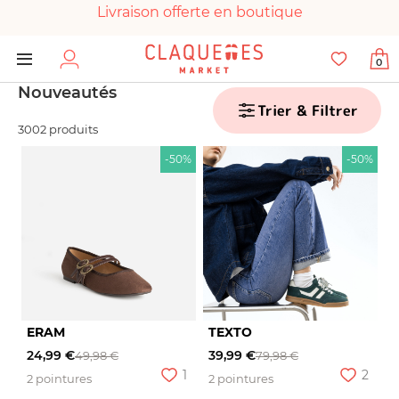
Livraison offerte en boutique
Paiement 100% sécurisé
0
Chaussures garanties en parfait état
Nouveautés
Trier & Filtrer
3002 produits
-50%
-50%
ERAM
TEXTO
24,99 €
39,99 €
49,98 €
79,98 €
1
2
2 pointures
2 pointures