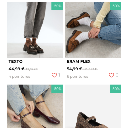
-50%
-50%
TEXTO
ERAM FLEX
44,99 €
54,99 €
89,98 €
109,98 €
1
0
4 pointures
6 pointures
-50%
-50%