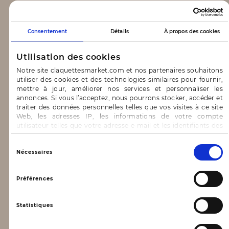
CLAQUETTES MARKET
Consentement
Détails
À propos des cookies
Notre concept
Utilisation des cookies
Blog
Notre site claquettesmarket.com et nos partenaires souhaitons
utiliser des cookies et des technologies similaires pour fournir,
CONTACT & AIDE
mettre à jour, améliorer nos services et personnaliser les
annonces. Si vous l’acceptez, nous pourrons stocker, accéder et
traiter des données personnelles telles que vos visites à ce site
FAQ
Web, les adresses IP, les informations de votre compte
utilisateur telles que votre adresse e-mail et les identifiants des
Nous contacter
cookies.
INFORMATIONS
Vous avez le choix d’« Accepter » pour consentir à ces
Sélection
Nécessaires
utilisations, de « Refuser » pour vous y opposer ou
du
de sélectionner vos préférences concernant chaque catégorie
consentement
Mentions légales
de cookie en cliquant sur « Valider la sélection » pour valider vos
Préférences
options. Vous pouvez à tout moment modifier vos préférences
Conditions générales d’utilisation
en consultant notre page
Gestion des cookies
Statistiques
Données personnelles, vie privée
Conditions générales de vente