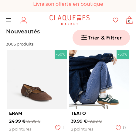
Livraison offerte en boutique
Paiement 100% sécurisé
0
Chaussures garanties en parfait état
Nouveautés
Trier & Filtrer
3005 produits
-50%
-50%
ERAM
TEXTO
24,99 €
39,99 €
49,98 €
79,98 €
1
0
2 pointures
2 pointures