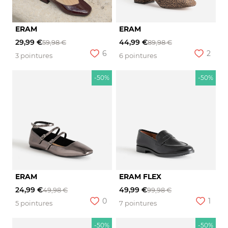
ERAM
ERAM
29,99 €
44,99 €
59,98 €
89,98 €
6
2
3 pointures
6 pointures
-50%
-50%
ERAM
ERAM FLEX
24,99 €
49,99 €
49,98 €
99,98 €
0
1
5 pointures
7 pointures
-50%
-50%