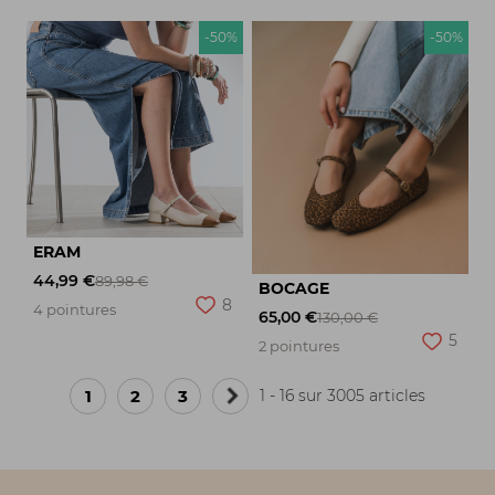
-50%
-50%
ERAM
44,99 €
89,98 €
BOCAGE
8
4 pointures
65,00 €
130,00 €
5
2 pointures
1
2
3
1 - 16 sur 3005 articles
Page
suivante