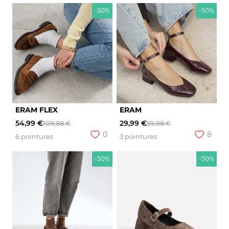
-50%
-50%
ERAM FLEX
ERAM
54,99 €
29,99 €
109,98 €
59,98 €
0
8
6 pointures
3 pointures
-50%
-50%