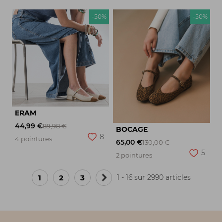
-50%
-50%
ERAM
44,99 €
89,98 €
BOCAGE
8
4 pointures
65,00 €
130,00 €
5
2 pointures
1
2
3
1 - 16 sur 2990 articles
Page
suivante