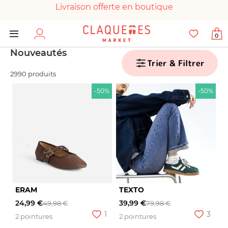
Livraison offerte en boutique
Paiement 100% sécurisé
0
Chaussures garanties en parfait état
Nouveautés
Trier & Filtrer
2990 produits
-50%
-50%
ERAM
TEXTO
24,99 €
39,99 €
49,98 €
79,98 €
1
3
2 pointures
2 pointures