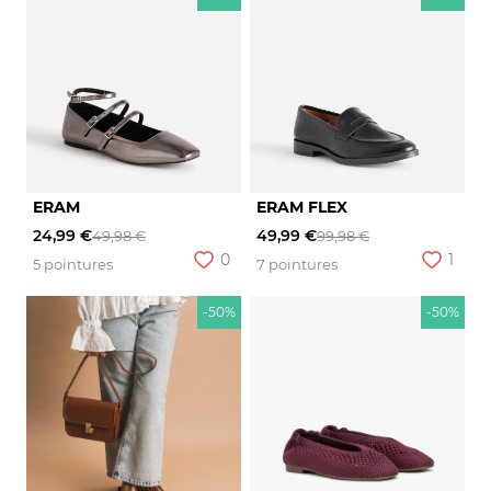
ERAM
ERAM FLEX
24,99 €
49,99 €
49,98 €
99,98 €
0
1
5 pointures
7 pointures
-50%
-50%