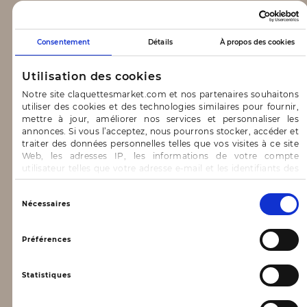
CLAQUETTES MARKET
Consentement
Détails
À propos des cookies
Notre concept
Utilisation des cookies
Blog
Notre site claquettesmarket.com et nos partenaires souhaitons
utiliser des cookies et des technologies similaires pour fournir,
CONTACT & AIDE
mettre à jour, améliorer nos services et personnaliser les
annonces. Si vous l’acceptez, nous pourrons stocker, accéder et
traiter des données personnelles telles que vos visites à ce site
FAQ
Web, les adresses IP, les informations de votre compte
utilisateur telles que votre adresse e-mail et les identifiants des
Nous contacter
cookies.
INFORMATIONS
Vous avez le choix d’« Accepter » pour consentir à ces
Sélection
Nécessaires
utilisations, de « Refuser » pour vous y opposer ou
du
de sélectionner vos préférences concernant chaque catégorie
consentement
Mentions légales
de cookie en cliquant sur « Valider la sélection » pour valider vos
Préférences
options. Vous pouvez à tout moment modifier vos préférences
Conditions générales d’utilisation
en consultant notre page
Gestion des cookies
Statistiques
Données personnelles, vie privée
Conditions générales de vente