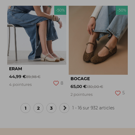
-50%
-50%
ERAM
44,99 €
89,98 €
BOCAGE
8
4 pointures
65,00 €
130,00 €
5
2 pointures
1
2
3
1 - 16 sur 932 articles
Page
suivante