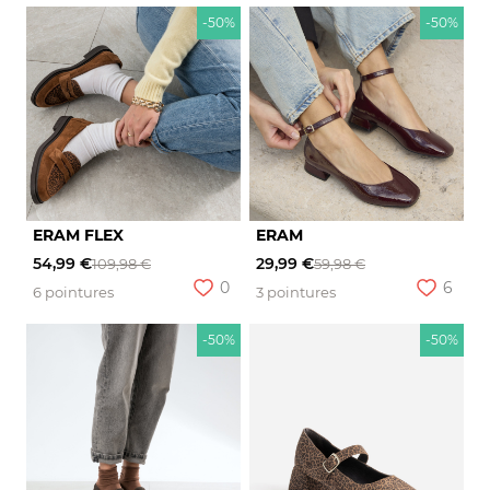
-50%
-50%
ERAM FLEX
ERAM
54,99 €
29,99 €
109,98 €
59,98 €
0
6
6 pointures
3 pointures
-50%
-50%