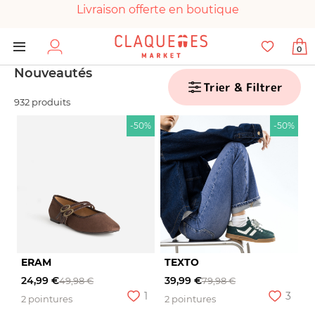
Livraison offerte en boutique
Paiement 100% sécurisé
0
Chaussures garanties en parfait état
Nouveautés
Trier & Filtrer
932 produits
-50%
-50%
ERAM
TEXTO
24,99 €
39,99 €
49,98 €
79,98 €
1
3
2 pointures
2 pointures