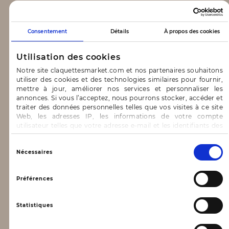
CLAQUETTES MARKET
Consentement
Détails
À propos des cookies
Notre concept
Utilisation des cookies
Blog
Notre site claquettesmarket.com et nos partenaires souhaitons
utiliser des cookies et des technologies similaires pour fournir,
CONTACT & AIDE
mettre à jour, améliorer nos services et personnaliser les
annonces. Si vous l’acceptez, nous pourrons stocker, accéder et
traiter des données personnelles telles que vos visites à ce site
FAQ
Web, les adresses IP, les informations de votre compte
utilisateur telles que votre adresse e-mail et les identifiants des
Nous contacter
cookies.
INFORMATIONS
Vous avez le choix d’« Accepter » pour consentir à ces
Sélection
Nécessaires
utilisations, de « Refuser » pour vous y opposer ou
du
de sélectionner vos préférences concernant chaque catégorie
consentement
Mentions légales
de cookie en cliquant sur « Valider la sélection » pour valider vos
Préférences
options. Vous pouvez à tout moment modifier vos préférences
Conditions générales d’utilisation
en consultant notre page
Gestion des cookies
Statistiques
Données personnelles, vie privée
Conditions générales de vente