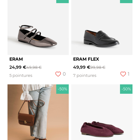
ERAM
ERAM FLEX
24,99 €
49,99 €
49,98 €
99,98 €
0
1
5 pointures
7 pointures
-50%
-50%