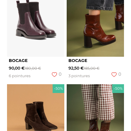
BOCAGE
BOCAGE
90,00 €
92,50 €
180,00 €
185,00 €
0
0
6 pointures
3 pointures
-50%
-50%