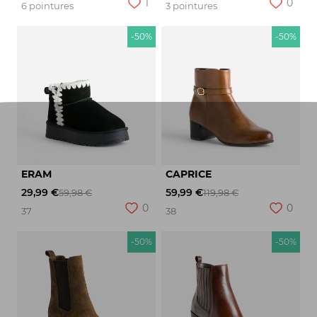
1
0
6 pointures
3 pointures
-50%
-50%
ERAM
CAPRICE
29,99 €
59,99 €
59,98 €
119,98 €
0
0
37
38
-50%
-50%