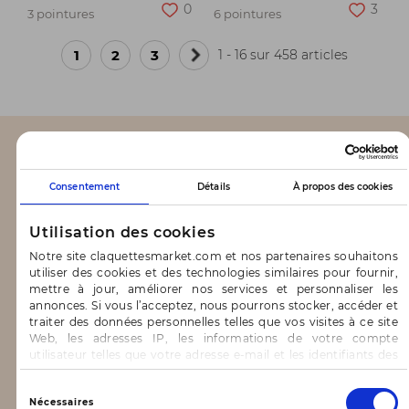
0
3
3 pointures
6 pointures
1
2
3
1 - 16 sur 458 articles
Page
suivante
CLAQUETTES MARKET
Consentement
Détails
À propos des cookies
Notre concept
Utilisation des cookies
Blog
Notre site claquettesmarket.com et nos partenaires souhaitons
utiliser des cookies et des technologies similaires pour fournir,
CONTACT & AIDE
mettre à jour, améliorer nos services et personnaliser les
annonces. Si vous l’acceptez, nous pourrons stocker, accéder et
traiter des données personnelles telles que vos visites à ce site
FAQ
Web, les adresses IP, les informations de votre compte
utilisateur telles que votre adresse e-mail et les identifiants des
Nous contacter
cookies.
Vous avez le choix d’« Accepter » pour consentir à ces
Sélection
INFORMATIONS
Nécessaires
utilisations, de « Refuser » pour vous y opposer ou