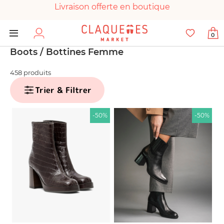
Livraison offerte en boutique
Paiement 100% sécurisé
0
Chaussures garanties en parfait état
Boots / Bottines Femme
458 produits
Trier & Filtrer
-50%
-50%