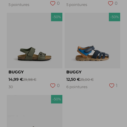
0
0
5 pointures
5 pointures
-50%
-50%
BUGGY
BUGGY
14,99 €
12,50 €
29,98 €
25,00 €
0
1
30
6 pointures
-50%