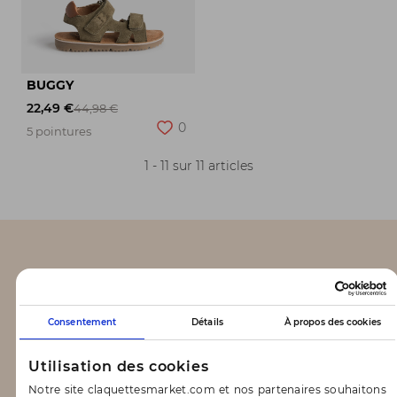
BUGGY
22,49 €
44,98 €
0
5 pointures
1 - 11 sur 11 articles
CLAQUETTES MARKET
Notre concept
Consentement
Détails
À propos des cookies
Blog
Utilisation des cookies
CONTACT & AIDE
Notre site claquettesmarket.com et nos partenaires souhaitons