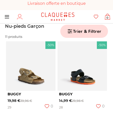
Livraison offerte en boutique
Paiement 100% sécurisé
0
Chaussures garanties en parfait état
Nu-pieds Garçon
Trier & Filtrer
11 produits
-50%
-50%
BUGGY
BUGGY
19,98 €
14,99 €
39,96 €
29,98 €
0
0
29
28