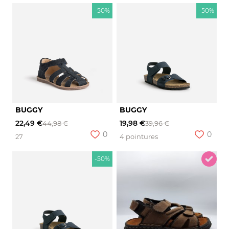
-50%
-50%
BUGGY
BUGGY
22,49 €
19,98 €
44,98 €
39,96 €
0
0
27
4 pointures
-50%