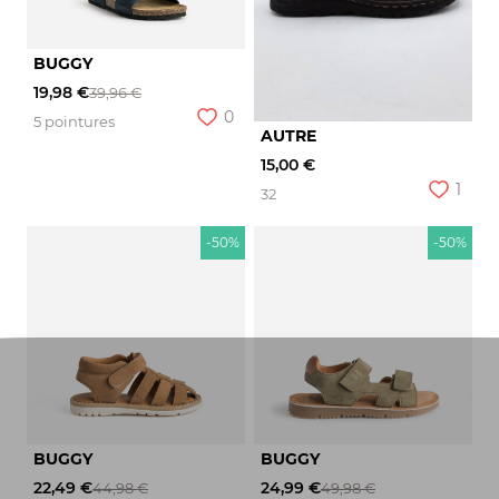
BUGGY
19,98 €
39,96 €
0
5 pointures
AUTRE
15,00 €
1
32
-50%
-50%
BUGGY
BUGGY
22,49 €
24,99 €
44,98 €
49,98 €