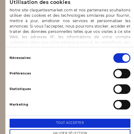
Utilisation des cookies
Notre concept
Notre site claquettesmarket.com et nos partenaires souhaitons
Blog
utiliser des cookies et des technologies similaires pour fournir,
mettre à jour, améliorer nos services et personnaliser les
CONTACT & AIDE
annonces. Si vous l’acceptez, nous pourrons stocker, accéder et
traiter des données personnelles telles que vos visites à ce site
Web, les adresses IP, les informations de votre compte
FAQ
utilisateur telles que votre adresse e-mail et les identifiants des
cookies.
Nous contacter
Vous avez le choix d’« Accepter » pour consentir à ces
Sélection
Nécessaires
utilisations, de « Refuser » pour vous y opposer ou
INFORMATIONS
du
de sélectionner vos préférences concernant chaque catégorie
consentement
de cookie en cliquant sur « Valider la sélection » pour valider vos
Préférences
options. Vous pouvez à tout moment modifier vos préférences
Mentions légales
en consultant notre page
Gestion des cookies
Conditions générales d’utilisation
Statistiques
Données personnelles, vie privée
Marketing
Conditions générales de vente
NEWSLETTER
TOUT ACCEPTER
VALIDER SÉLECTION