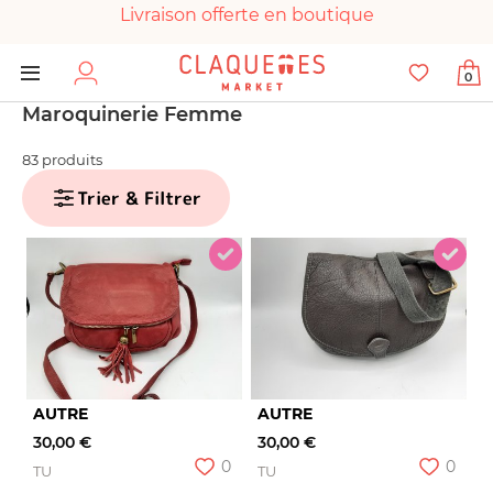
Livraison offerte en boutique
Paiement 100% sécurisé
0
Chaussures garanties en parfait état
Maroquinerie Femme
83 produits
Trier & Filtrer
AUTRE
AUTRE
30,00 €
30,00 €
0
0
TU
TU