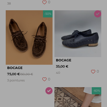
0
38
-50%
BOCAGE
35,00 €
BOCAGE
0
40
75,00 €
150,00 €
0
3 pointures
-60%