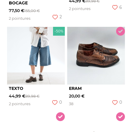
44,99 €
89,98 €
BOCAGE
6
2 pointures
77,50 €
155,00 €
2
2 pointures
-50%
TEXTO
ERAM
44,99 €
20,00 €
89,98 €
0
0
2 pointures
38