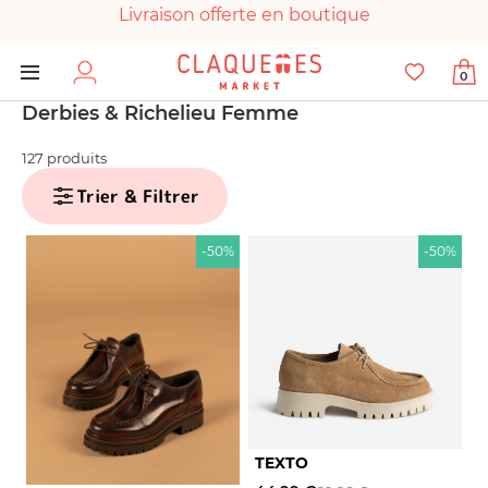
Livraison offerte en boutique
Paiement 100% sécurisé
0
Chaussures garanties en parfait état
Derbies & Richelieu Femme
127 produits
Trier & Filtrer
-50%
-50%
TEXTO