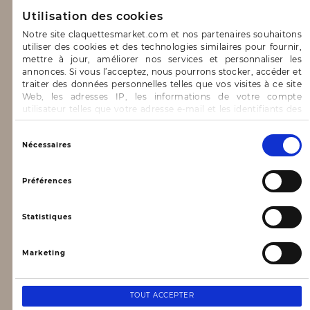
Utilisation des cookies
Notre concept
Notre site claquettesmarket.com et nos partenaires souhaitons
Blog
utiliser des cookies et des technologies similaires pour fournir,
mettre à jour, améliorer nos services et personnaliser les
CONTACT & AIDE
annonces. Si vous l’acceptez, nous pourrons stocker, accéder et
traiter des données personnelles telles que vos visites à ce site
Web, les adresses IP, les informations de votre compte
FAQ
utilisateur telles que votre adresse e-mail et les identifiants des
cookies.
Nous contacter
Vous avez le choix d’« Accepter » pour consentir à ces
Sélection
Nécessaires
utilisations, de « Refuser » pour vous y opposer ou
INFORMATIONS
du
de sélectionner vos préférences concernant chaque catégorie
consentement
de cookie en cliquant sur « Valider la sélection » pour valider vos
Préférences
options. Vous pouvez à tout moment modifier vos préférences
Mentions légales
en consultant notre page
Gestion des cookies
Conditions générales d’utilisation
Statistiques
Données personnelles, vie privée
Marketing
Conditions générales de vente
NEWSLETTER
TOUT ACCEPTER