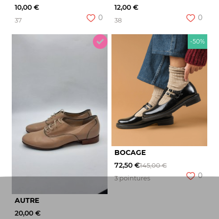
10,00 €
12,00 €
0
0
37
38
-50%
BOCAGE
72,50 €
145,00 €
0
3 pointures
AUTRE
20,00 €