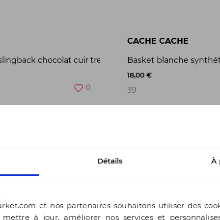
CACHE CACHE
E T36 de seconde main
slingback chocolat cuir tressée T36 ERAM de seconde m
Basket blanche synthé
18,00 €
0
39
Les paires de nos clients
Les paire
Détails
À 
s
rket.com et nos partenaires souhaitons utiliser des coo
, mettre à jour, améliorer nos services et personnalis