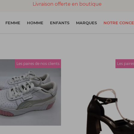
Livraison offerte en boutique
Paiement 100% sécurisé
FEMME
HOMME
ENFANTS
MARQUES
NOTRE CONCE
Chaussures garanties en parfait état
Les paires de nos clients
Les paire