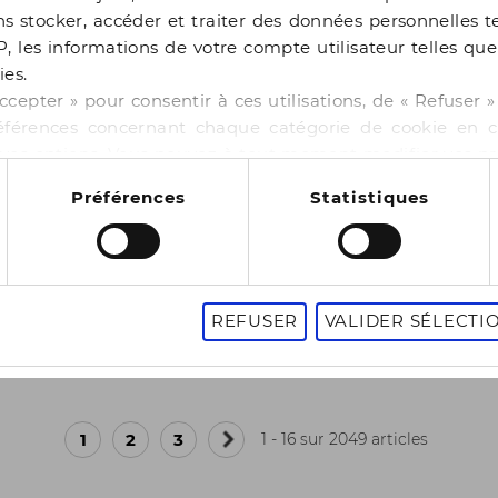
s stocker, accéder et traiter des données personnelles te
P, les informations de votre compte utilisateur telles qu
ies.
ccepter » pour consentir à ces utilisations, de « Refuser
éférences concernant chaque catégorie de cookie en cl
r vos options. Vous pouvez à tout moment modifier vos p
 cookies
Préférences
Statistiques
ERAM
e main
S blanc/kaki cuir T35 de seconde main
Sandale à talon dorée 
25,00 €
REFUSER
VALIDER SÉLECTI
0
39
1
2
3
1 - 16 sur 2049 articles
Page
suivante