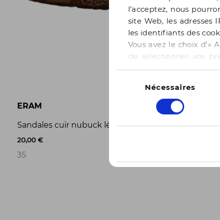
l’acceptez, nous pourron
site Web, les adresses I
les identifiants des cook
Vous avez le choix d’« A
de sélectionner vos pr
sélection » pour valide
Sélection
notre page
Gestion des
Nécessaires
du
consentement
ERAM
TBS
Sandales cuir nubuck léopard ERAM T35 de second
Basket TB
20,00 €
20,00 €
0
35
35