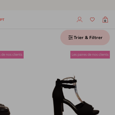
PT
0
Trier & Filtrer
s de nos clients
Les paires de nos clients