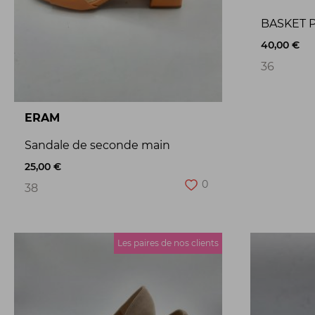
BASKET 
40,00 €
36
ERAM
Sandale de seconde main
25,00 €
0
38
Les paires de nos clients