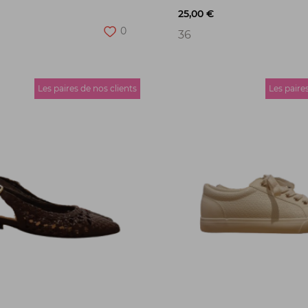
25,00 €
0
36
Les paires de nos clients
Les paire