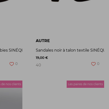
AUTRE
 babies SINÉQUANONE T40 de seconde main
Sandales noir à talon textile SINÉ
19,00 €
0
0
40
s de nos clients
Les paires de nos clients