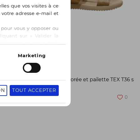
lles que vos visites à ce
e votre adresse e-mail et
 » pour vous y opposer ou
iquant sur « Valider la
références en consultant
Marketing
TEX
cuir ERAM T39 de seconde main
Sandale dorée et pailette TEX T36 s
10,00 €
ON
TOUT ACCEPTER
0
0
36