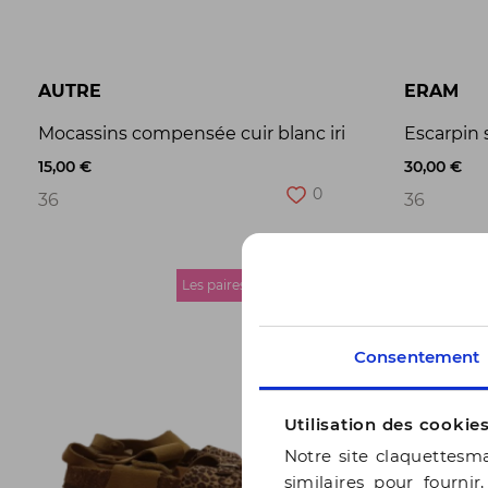
AUTRE
ERAM
Mocassins compensée cuir blanc irisé MOC.FRANC
Escarpin 
15,00 €
30,00 €
0
36
36
Les paires de nos clients
Consentement
Utilisation des cookie
Notre site claquettesma
similaires pour fournir