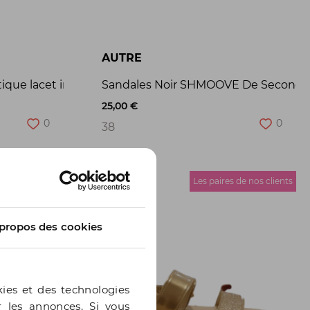
AUTRE
ain
tique lacet irisé T39 CACHE CACHE de seconde main
Sandales Noir SHMOOVE De Seconde
25,00 €
0
0
38
s de nos clients
Les paires de nos clients
propos des cookies
kies et des technologies
er les annonces. Si vous