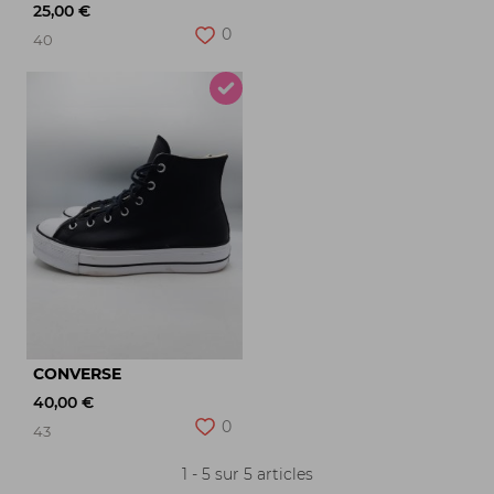
25,00 €
0
40
CONVERSE
40,00 €
0
43
1 - 5 sur 5 articles