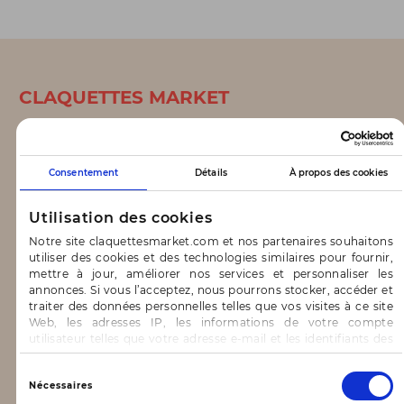
CLAQUETTES MARKET
Notre concept
Blog
Consentement
Détails
À propos des cookies
CONTACT & AIDE
Utilisation des cookies
Notre site claquettesmarket.com et nos partenaires souhaitons
FAQ
utiliser des cookies et des technologies similaires pour fournir,
mettre à jour, améliorer nos services et personnaliser les
Nous contacter
annonces. Si vous l’acceptez, nous pourrons stocker, accéder et
traiter des données personnelles telles que vos visites à ce site
INFORMATIONS
Web, les adresses IP, les informations de votre compte
utilisateur telles que votre adresse e-mail et les identifiants des
cookies.
Mentions légales
Vous avez le choix d’« Accepter » pour consentir à ces
Sélection
Nécessaires
utilisations, de « Refuser » pour vous y opposer ou
Conditions générales d’utilisation
du
de sélectionner vos préférences concernant chaque catégorie