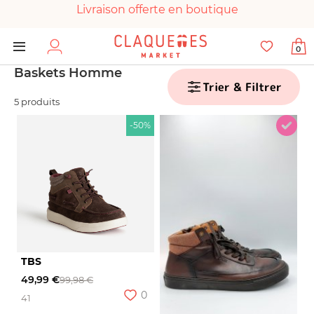
Livraison offerte en boutique
Paiement 100% sécurisé
0
Chaussures garanties en parfait état
Baskets Homme
Trier & Filtrer
5 produits
-50%
TBS
49,99 €
99,98 €
0
41