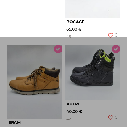
BOCAGE
65,00 €
0
45
AUTRE
40,00 €
0
42
ERAM