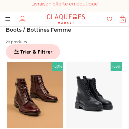
Livraison offerte en boutique
Paiement 100% sécurisé
0
Chaussures garanties en parfait état
Boots / Bottines Femme
26 produits
Trier & Filtrer
-50%
-50%