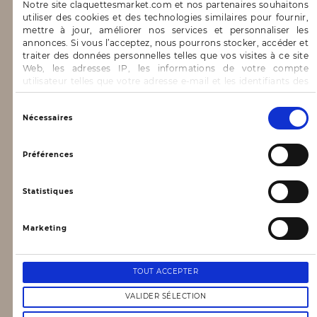
Notre site claquettesmarket.com et nos partenaires souhaitons
Blog
utiliser des cookies et des technologies similaires pour fournir,
mettre à jour, améliorer nos services et personnaliser les
CONTACT & AIDE
annonces. Si vous l’acceptez, nous pourrons stocker, accéder et
traiter des données personnelles telles que vos visites à ce site
Web, les adresses IP, les informations de votre compte
FAQ
utilisateur telles que votre adresse e-mail et les identifiants des
cookies.
Nous contacter
Vous avez le choix d’« Accepter » pour consentir à ces
Sélection
INFORMATIONS
Nécessaires
utilisations, de « Refuser » pour vous y opposer ou
du
de sélectionner vos préférences concernant chaque catégorie
consentement
de cookie en cliquant sur « Valider la sélection » pour valider vos
Préférences
Mentions légales
options. Vous pouvez à tout moment modifier vos préférences
en consultant notre page
Gestion des cookies
Conditions générales d’utilisation
Statistiques
Données personnelles, vie privée
Conditions générales de vente
Marketing
NEWSLETTER
TOUT ACCEPTER
VALIDER SÉLECTION
Votre email