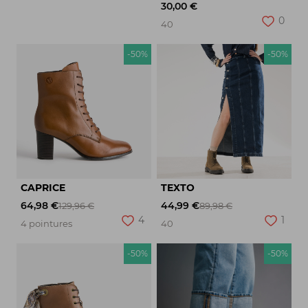
30,00 €
0
40
-50%
-50%
CAPRICE
TEXTO
64,98 €
44,99 €
129,96 €
89,98 €
4
1
4 pointures
40
-50%
-50%