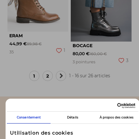
ERAM
44,99 €
89,98 €
BOCAGE
1
35
80,00 €
160,00 €
3
3 pointures
1
2
1 - 16 sur 26 articles
Page
suivante
CLAQUETTES MARKET
Consentement
Détails
À propos des cookies
Notre concept
Utilisation des cookies