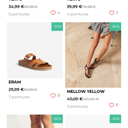
34,99 €
39,99 €
69,98 €
79,98 €
4
2
5 pointures
4 pointures
-50%
-60%
ERAM
29,99 €
59,98 €
MELLOW YELLOW
8
7 pointures
40,00 €
100,00 €
8
3 pointures
-60%
-50%