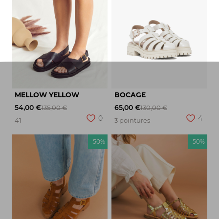
MELLOW YELLOW
BOCAGE
54,00 €
65,00 €
135,00 €
130,00 €
0
4
41
3 pointures
-50%
-50%