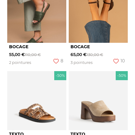
BOCAGE
BOCAGE
55,00 €
65,00 €
110,00 €
130,00 €
8
10
2 pointures
3 pointures
-50%
-50%
TEXTO
TEXTO