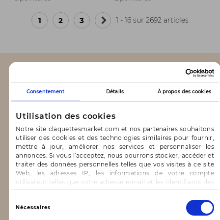
1
2
3
1 - 16 sur 2692 articles
Page
suivante
CLAQUETTES MARKET
Consentement
Détails
À propos des cookies
Notre concept
Utilisation des cookies
Blog
Notre site claquettesmarket.com et nos partenaires souhaitons
utiliser des cookies et des technologies similaires pour fournir,
CONTACT & AIDE
mettre à jour, améliorer nos services et personnaliser les
annonces. Si vous l’acceptez, nous pourrons stocker, accéder et
traiter des données personnelles telles que vos visites à ce site
FAQ
Web, les adresses IP, les informations de votre compte
utilisateur telles que votre adresse e-mail et les identifiants des
Nous contacter
cookies.
Vous avez le choix d’« Accepter » pour consentir à ces
Sélection
INFORMATIONS
Nécessaires
utilisations, de « Refuser » pour vous y opposer ou
du
de sélectionner vos préférences concernant chaque catégorie