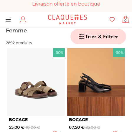
Livraison offerte en boutique
Paiement 100% sécurisé
0
Chaussures garanties en parfait état
Femme
Trier & Filtrer
2692 produits
-50%
-50%
BOCAGE
BOCAGE
55,00 €
67,50 €
110,00 €
135,00 €