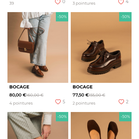
0
4
39
3 pointures
-50%
-50%
BOCAGE
BOCAGE
80,00 €
77,50 €
160,00 €
155,00 €
5
2
4 pointures
2 pointures
-50%
-50%