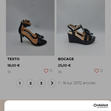
TEXTO
BOCAGE
18,00 €
25,00 €
0
0
35
36
1
2
3
1 - 16 sur 2072 articles
Page
suivante