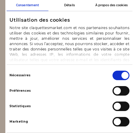
CLAQUETTES MARKET
Consentement
Détails
À propos des cookies
Utilisation des cookies
Notre concept
Notre site claquettesmarket.com et nos partenaires souhaitons
Blog
utiliser des cookies et des technologies similaires pour fournir,
mettre à jour, améliorer nos services et personnaliser les
CONTACT & AIDE
annonces. Si vous l’acceptez, nous pourrons stocker, accéder et
traiter des données personnelles telles que vos visites à ce site
Web, les adresses IP, les informations de votre compte
FAQ
utilisateur telles que votre adresse e-mail et les identifiants des
cookies.
Nous contacter
Vous avez le choix d’« Accepter » pour consentir à ces
Sélection
Nécessaires
utilisations, de « Refuser » pour vous y opposer ou
INFORMATIONS
du
de sélectionner vos préférences concernant chaque catégorie
consentement
de cookie en cliquant sur « Valider la sélection » pour valider vos
Préférences
options. Vous pouvez à tout moment modifier vos préférences
Mentions légales
en consultant notre page
Gestion des cookies
Conditions générales d’utilisation
Statistiques
Données personnelles, vie privée
Marketing
Conditions générales de vente