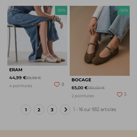
-50%
-50%
ERAM
44,99 €
89,98 €
BOCAGE
8
4 pointures
65,00 €
130,00 €
5
2 pointures
1
2
3
1 - 16 sur 932 articles
Page
suivante