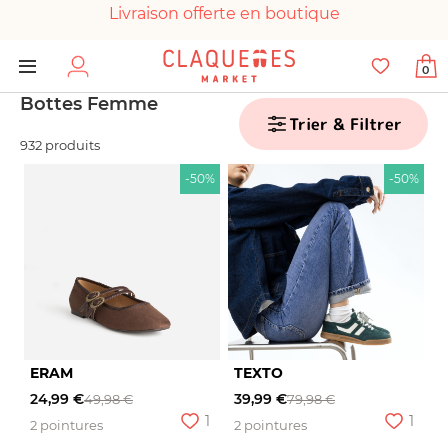
Livraison offerte en boutique
Paiement 100% sécurisé
0
Chaussures garanties en parfait état
Bottes Femme
Trier & Filtrer
932 produits
-50%
-50%
ERAM
TEXTO
24,99 €
39,99 €
49,98 €
79,98 €
1
1
2 pointures
2 pointures