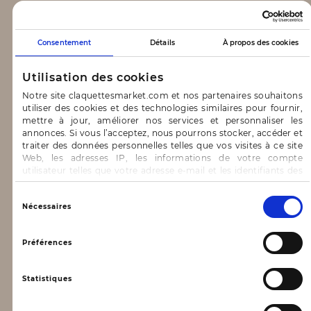
CLAQUETTES MARKET
Consentement
Détails
À propos des cookies
Notre concept
Utilisation des cookies
Blog
Notre site claquettesmarket.com et nos partenaires souhaitons
utiliser des cookies et des technologies similaires pour fournir,
CONTACT & AIDE
mettre à jour, améliorer nos services et personnaliser les
annonces. Si vous l’acceptez, nous pourrons stocker, accéder et
traiter des données personnelles telles que vos visites à ce site
FAQ
Web, les adresses IP, les informations de votre compte
utilisateur telles que votre adresse e-mail et les identifiants des
Nous contacter
cookies.
INFORMATIONS
Vous avez le choix d’« Accepter » pour consentir à ces
Sélection
Nécessaires
utilisations, de « Refuser » pour vous y opposer ou
du
de sélectionner vos préférences concernant chaque catégorie
consentement
Mentions légales
de cookie en cliquant sur « Valider la sélection » pour valider vos
Préférences
options. Vous pouvez à tout moment modifier vos préférences
Conditions générales d’utilisation
en consultant notre page
Gestion des cookies
Statistiques
Données personnelles, vie privée
Conditions générales de vente