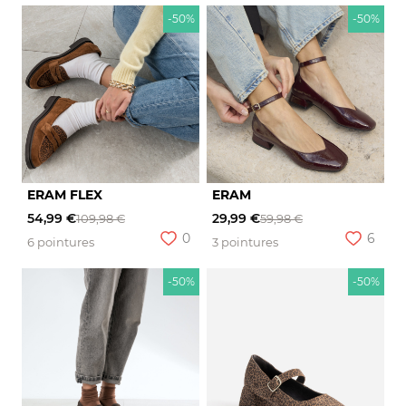
-50%
-50%
ERAM FLEX
ERAM
54,99 €
29,99 €
109,98 €
59,98 €
0
6
6 pointures
3 pointures
-50%
-50%