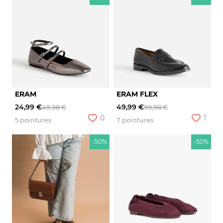
ERAM
ERAM FLEX
24,99 €
49,99 €
49,98 €
99,98 €
0
1
5 pointures
7 pointures
-50%
-50%