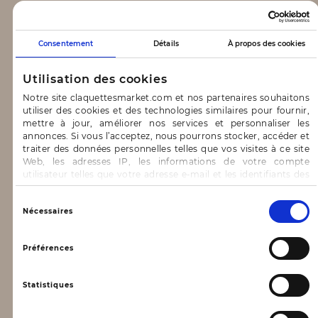
CLAQUETTES MARKET
Consentement
Détails
À propos des cookies
Notre concept
Utilisation des cookies
Blog
Notre site claquettesmarket.com et nos partenaires souhaitons
utiliser des cookies et des technologies similaires pour fournir,
CONTACT & AIDE
mettre à jour, améliorer nos services et personnaliser les
annonces. Si vous l’acceptez, nous pourrons stocker, accéder et
traiter des données personnelles telles que vos visites à ce site
FAQ
Web, les adresses IP, les informations de votre compte
utilisateur telles que votre adresse e-mail et les identifiants des
Nous contacter
cookies.
INFORMATIONS
Vous avez le choix d’« Accepter » pour consentir à ces
Sélection
Nécessaires
utilisations, de « Refuser » pour vous y opposer ou
du
de sélectionner vos préférences concernant chaque catégorie
consentement
Mentions légales
de cookie en cliquant sur « Valider la sélection » pour valider vos
Préférences
options. Vous pouvez à tout moment modifier vos préférences
Conditions générales d’utilisation
en consultant notre page
Gestion des cookies
Statistiques
Données personnelles, vie privée
Conditions générales de vente