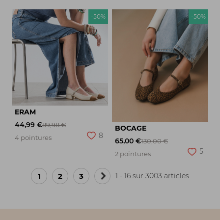
-50%
-50%
ERAM
44,99 €
89,98 €
BOCAGE
8
4 pointures
65,00 €
130,00 €
5
2 pointures
1
2
3
1 - 16 sur 3003 articles
Page
suivante