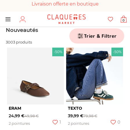
Livraison offerte en boutique
Paiement 100% sécurisé
0
Chaussures garanties en parfait état
Nouveautés
Trier & Filtrer
3003 produits
-50%
-50%
ERAM
TEXTO
24,99 €
39,99 €
49,98 €
79,98 €
1
0
2 pointures
2 pointures