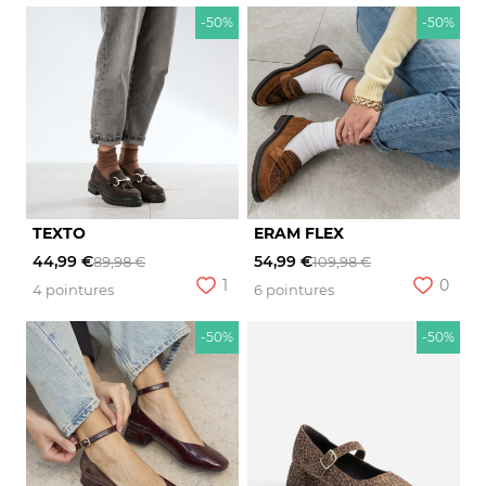
-50%
-50%
TEXTO
ERAM FLEX
44,99 €
54,99 €
89,98 €
109,98 €
1
0
4 pointures
6 pointures
-50%
-50%