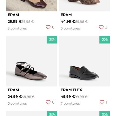
ERAM
ERAM
29,99 €
44,99 €
59,98 €
89,98 €
6
2
3 pointures
6 pointures
-50%
-50%
ERAM
ERAM FLEX
24,99 €
49,99 €
49,98 €
99,98 €
0
1
5 pointures
7 pointures
-50%
-50%