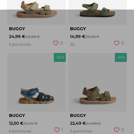
BUGGY
BUGGY
24,99 €
14,99 €
49,98 €
29,98 €
0
0
5 pointures
30
-50%
-50%
BUGGY
BUGGY
12,50 €
22,49 €
25,00 €
44,98 €
1
0
6 pointures
5 pointures