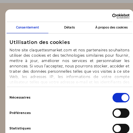
CLAQUETTES MARKET
Consentement
Détails
À propos des cookies
Notre concept
Utilisation des cookies
Blog
Notre site claquettesmarket.com et nos partenaires souhaitons
utiliser des cookies et des technologies similaires pour fournir,
CONTACT & AIDE
mettre à jour, améliorer nos services et personnaliser les
annonces. Si vous l’acceptez, nous pourrons stocker, accéder et
traiter des données personnelles telles que vos visites à ce site
FAQ
Web, les adresses IP, les informations de votre compte
utilisateur telles que votre adresse e-mail et les identifiants des
Nous contacter
cookies.
Vous avez le choix d’« Accepter » pour consentir à ces
INFORMATIONS
Sélection
Nécessaires
utilisations, de « Refuser » pour vous y opposer ou
du
de sélectionner vos préférences concernant chaque catégorie
consentement
de cookie en cliquant sur « Valider la sélection » pour valider vos
Mentions légales
Préférences
options. Vous pouvez à tout moment modifier vos préférences
Conditions générales d’utilisation
en consultant notre page
Gestion des cookies
Statistiques
Données personnelles, vie privée