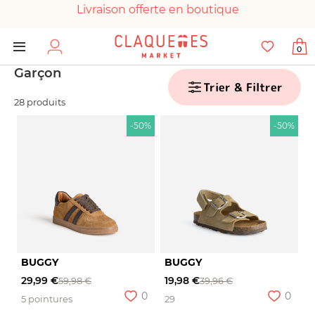
Livraison offerte en boutique
Paiement 100% sécurisé
0
Chaussures garanties en parfait état
Garçon
Trier & Filtrer
28 produits
-50%
-50%
BUGGY
BUGGY
29,99 €
19,98 €
59,98 €
39,96 €
0
0
5 pointures
29