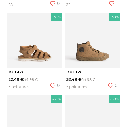
0
1
28
32
-50%
-50%
BUGGY
BUGGY
22,49 €
32,49 €
44,98 €
64,98 €
0
0
5 pointures
5 pointures
-50%
-50%