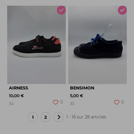
AIRNESS
BENSIMON
10,00 €
5,00 €
0
0
34
33
1
2
1 - 16 sur 28 articles
Page
suivante