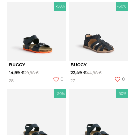
-50%
-50%
BUGGY
BUGGY
14,99 €
22,49 €
29,98 €
44,98 €
0
0
28
27
-50%
-50%