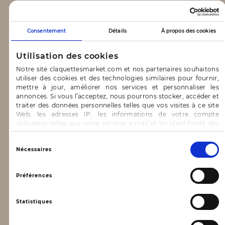
CLAQUETTES MARKET
Consentement
Détails
À propos des cookies
Notre concept
Utilisation des cookies
Blog
Notre site claquettesmarket.com et nos partenaires souhaitons
utiliser des cookies et des technologies similaires pour fournir,
CONTACT & AIDE
mettre à jour, améliorer nos services et personnaliser les
annonces. Si vous l’acceptez, nous pourrons stocker, accéder et
traiter des données personnelles telles que vos visites à ce site
FAQ
Web, les adresses IP, les informations de votre compte
utilisateur telles que votre adresse e-mail et les identifiants des
Nous contacter
cookies.
INFORMATIONS
Vous avez le choix d’« Accepter » pour consentir à ces
Sélection
Nécessaires
utilisations, de « Refuser » pour vous y opposer ou
du
de sélectionner vos préférences concernant chaque catégorie
consentement
Mentions légales
de cookie en cliquant sur « Valider la sélection » pour valider vos
Préférences
options. Vous pouvez à tout moment modifier vos préférences
Conditions générales d’utilisation
en consultant notre page
Gestion des cookies
Statistiques
Données personnelles, vie privée
Conditions générales de vente