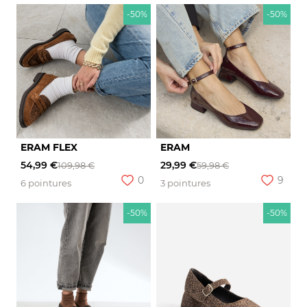
-50%
-50%
ERAM FLEX
ERAM
54,99 €
29,99 €
109,98 €
59,98 €
0
9
6 pointures
3 pointures
-50%
-50%