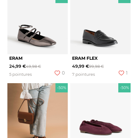
ERAM
ERAM FLEX
24,99 €
49,99 €
49,98 €
99,98 €
0
1
5 pointures
7 pointures
-50%
-50%