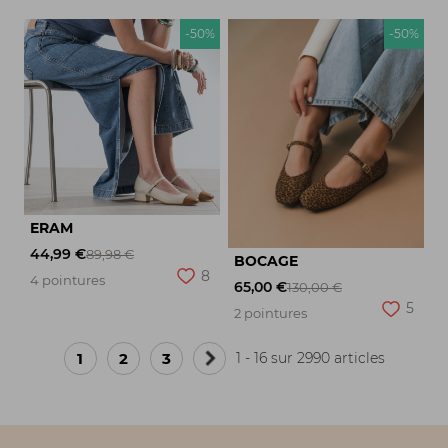
-50%
-50%
ERAM
44,99 €
89,98 €
BOCAGE
8
4 pointures
65,00 €
130,00 €
5
2 pointures
1
2
3
1 - 16 sur 2990 articles
Page
suivante