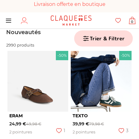
Livraison offerte en boutique
Paiement 100% sécurisé
0
Chaussures garanties en parfait état
Nouveautés
Trier & Filtrer
2990 produits
-50%
-50%
ERAM
TEXTO
24,99 €
39,99 €
49,98 €
79,98 €
1
3
2 pointures
2 pointures