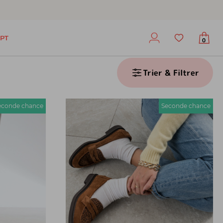
PT
0
Trier & Filtrer
econde chance
Seconde chance