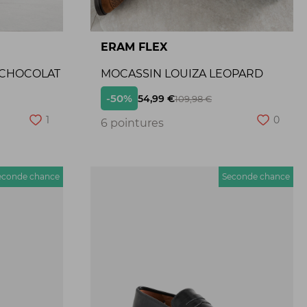
ERAM FLEX
 CHOCOLAT
MOCASSIN LOUIZA LEOPARD
-50%
54,99 €
109,98 €
1
0
6 pointures
econde chance
Seconde chance