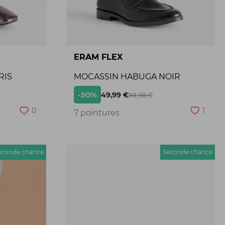
ERAM FLEX
RIS
MOCASSIN HABUGA NOIR
-50%
49,99 €
99,98 €
0
1
7 pointures
econde chance
Seconde chance