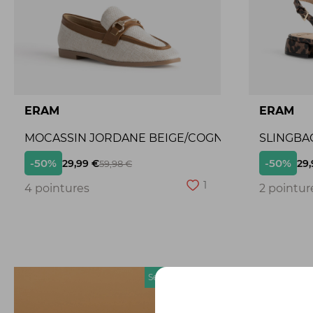
ERAM
ERAM
MOCASSIN JORDANE BEIGE/COGNAC
SLINGBA
-50%
-50%
29,99 €
29,
59,98 €
1
4 pointures
2 pointur
Seconde chance