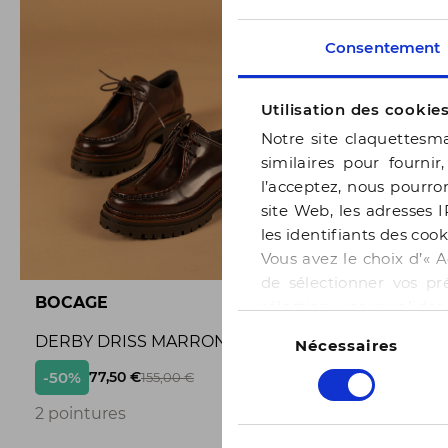
Consentement
Utilisation des cookie
Notre site claquettesma
similaires pour fournir
l’acceptez, nous pourron
site Web, les adresses I
les identifiants des cook
Vous avez le choix d’« A
de sélectionner vos pr
BOCAGE
BOCAGE
sélection » pour valide
Sélection
notre page
Gestion des
DERBY DRISS MARRON
BALLERI
Nécessaires
du
consentement
-50%
-50%
77,50 €
65,
155,00 €
3
2 pointures
3 pointur