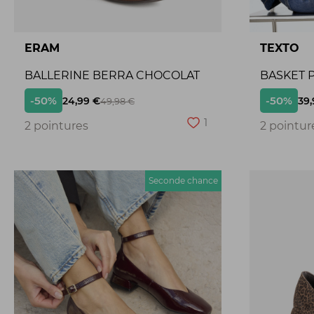
ERAM
TEXTO
BALLERINE BERRA CHOCOLAT
BASKET P
-50%
-50%
24,99 €
39,
49,98 €
1
2 pointures
2 pointur
Seconde chance