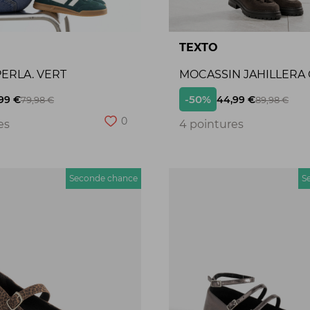
TEXTO
ERLA. VERT
MOCASSIN JAHILLERA
-50%
99 €
44,99 €
79,98 €
89,98 €
0
es
4 pointures
Seconde chance
S