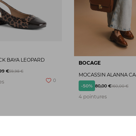
CK BAYA LEOPARD
BOCAGE
99 €
59,98 €
MOCASSIN ALANNA C
0
es
-50%
80,00 €
160,00 €
4 pointures
Seconde chance
S