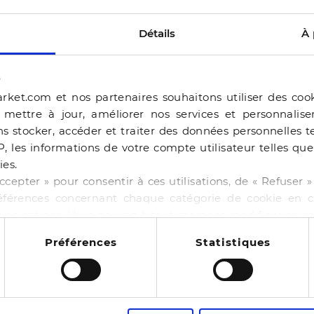
Détails
À 
s
rket.com et nos partenaires souhaitons utiliser des coo
, mettre à jour, améliorer nos services et personnalis
s stocker, accéder et traiter des données personnelles te
P, les informations de votre compte utilisateur telles qu
ies.
ERAM
ccepter » pour consentir à ces utilisations, de « Refuser
éférences concernant chaque catégorie de cookie en cl
BALLERINE BEJIA BEI
r vos options. Vous pouvez à tout moment modifier vos p
-50%
44,99 €
89,98 €
 cookies
NE BAILA CHOCOLAT
Préférences
Statistiques
4 pointures
00 €
130,00 €
14
es