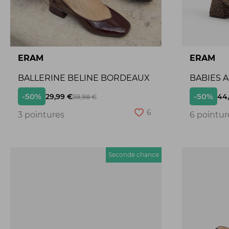
ERAM
ERAM
BALLERINE BELINE BORDEAUX
BABIES 
-50%
-50%
29,99 €
44
59,98 €
6
3 pointures
6 pointur
Seconde chance