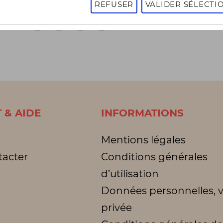
REFUSER
VALIDER SÉLECTI
1
2
3
1 - 16 sur 2663 articles
Page
suivante
 & AIDE
INFORMATIONS
Mentions légales
tacter
Conditions générales
d’utilisation
Données personnelles, v
privée