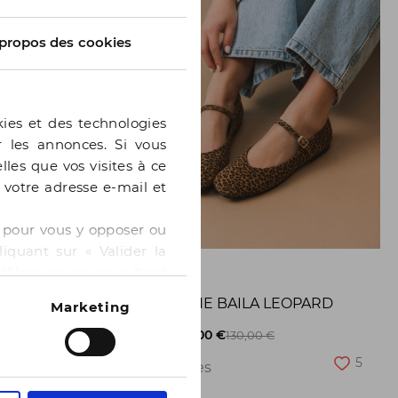
propos des cookies
kies et des technologies
er les annonces. Si vous
lles que vos visites à ce
e votre adresse e-mail et
 » pour vous y opposer ou
iquant sur « Valider la
GE
BOCAGE
références en consultant
BALLERINE BAILA LEOPARD
Marketing
8
-50%
65,00 €
130,00 €
5
2 pointures