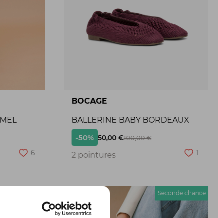
BOCAGE
AMEL
BALLERINE BABY BORDEAUX
-50%
50,00 €
100,00 €
6
1
2 pointures
econde chance
Seconde chance