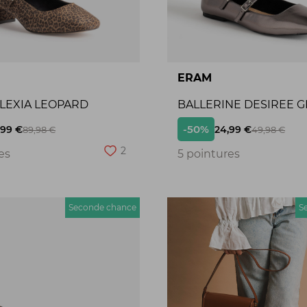
ERAM
ALEXIA LEOPARD
BALLERINE DESIREE G
-50%
,99 €
24,99 €
89,98 €
49,98 €
2
es
5 pointures
Seconde chance
S